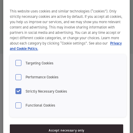
This website uses cookies and similar technologies (“cookies”). Only
strictly necessary cookies are active by default. If you accept all cookies,
you help us improve our services, and we may show you more relevant
content and advertising. This may involve sharing information with
partners in social media and advertising. You can at any time accept or
reject different cookie categories, or change your choices. Learn more
about each category by clicking “Cookie settings”. See also our
Privacy
and Cookie Policy.
Targeting Cookies
Green Clean Tandbørste
Tandbørster
Performance Cookies
Strictly Necessary Cookies
Design
Normal rengøring
Premium
Functional Cookies
Håndtag af 100% genanvendt plastik.
Børstehår af 100% biobaseret nylon, som stammer fra
Accept necessary only
ricinusolieplanter – en vedvarende kilde.