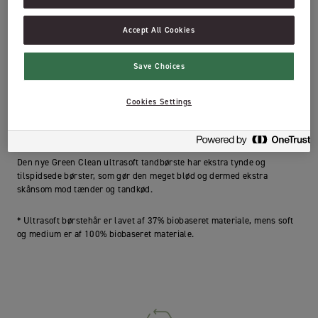
Emballage af 100% genanvendte papirfibre.
Accept All Cookies
Etiket lavet af FSC-certificeret papir, der sikrer, at det
stammer fra ansvarlig skovdrift
Save Choices
Medium, Soft og Ultrasoft
Cookies Settings
Jordan Green Clean kombinerer fremragende funktionalitet og
moderne design. Jordan Green Clean fås i ultrasoft, soft og medium
børster og i 4 forskellige farver.
Den nye Green Clean ultrasoft tandbørste har ekstra tynde og
tilspidsede børster, som gør den meget blød og dermed ekstra
skånsom mod tænder og tandkød.
* Ultrasoft børstehår er lavet af 37% biobaseret materiale, mens soft
og medium er af 100% biobaseret materiale.