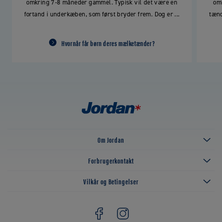
omkring 7-8 måneder gammel. Typisk vil det være en
om
fortand i underkæben, som først bryder frem. Dog er ...
tænd
Hvornår får børn deres mælketænder?
Om Jordan
Forbrugerkontakt
Vilkår og Betingelser