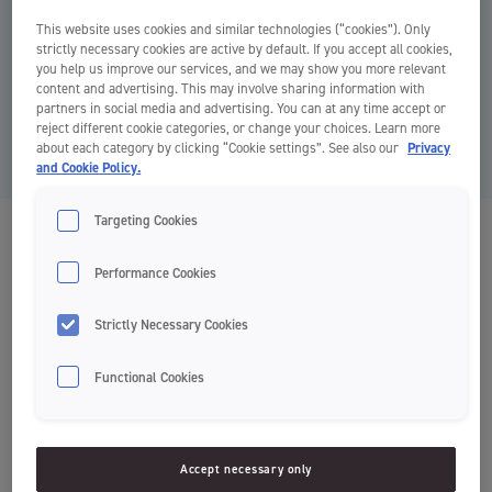
This website uses cookies and similar technologies (“cookies”). Only
strictly necessary cookies are active by default. If you accept all cookies,
you help us improve our services, and we may show you more relevant
content and advertising. This may involve sharing information with
partners in social media and advertising. You can at any time accept or
reject different cookie categories, or change your choices. Learn more
about each category by clicking “Cookie settings”. See also our
Privacy
and Cookie Policy.
Targeting Cookies
Jordan Junior tandpasta 6-12 år
Performance Cookies
Tandpasta
Strictly Necessary Cookies
Functional Cookies
Skånsom
Til permanente tænder
Skånsomme ingredienser
Accept necessary only