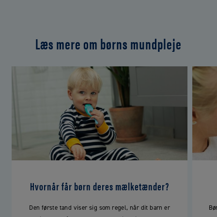
Læs mere om børns mundpleje
Hvornår får børn deres mælketænder?
Den første tand viser sig som regel, når dit barn er
Bø