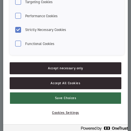
Targeting Cookies
Performance Cookies
Strictly Necessary Cookies
Functional Cookies
Dentífrico en dispensador
Accept necessary only
Dentífrico KIDS 0-5 AÑOS
JUNIOR 6-12 AÑOS
Dentífricos
Dentífricos infantiles
Accept All Cookies
Save Choices
Cookies Settings