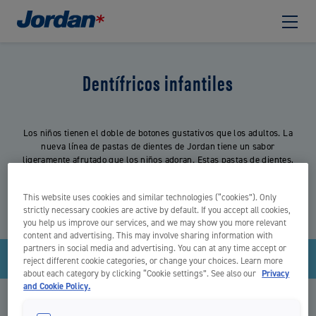
Dentífricos infantiles
Los niños tienen el doble de botones gustativos que los adultos. La
nueva línea de pastas de dientes de Jordan tiene un sabor
ligeramente afrutado que los niños adoran. Estas pastas de dientes,
delicadas y eficaces, están especialmente formuladas para proteger
los dientes de los niños de la caries.
This website uses cookies and similar technologies (“cookies”). Only
strictly necessary cookies are active by default. If you accept all cookies,
you help us improve our services, and we may show you more relevant
content and advertising. This may involve sharing information with
partners in social media and advertising. You can at any time accept or
Filtrar y clasificar por título
reject different cookie categories, or change your choices. Learn more
about each category by clicking “Cookie settings”. See also our
Privacy
and Cookie Policy.