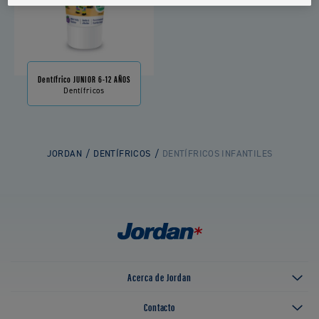
Dentífrico JUNIOR 6-12 AÑOS
Dentífricos
JORDAN
DENTÍFRICOS
DENTÍFRICOS INFANTILES
Acerca de Jordan
Contacto