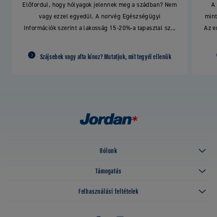
Előfordul, hogy hólyagok jelennek meg a szádban? Nem
A
vagy ezzel egyedül. A norvég Egészségügyi
mint
Információk szerint a lakosság 15-20%-a tapasztal sz...
Az e
Szájsebek vagy afta kínoz? Mutatjuk, mit tegyél ellenük
Rólunk
Támogatás
Felhasználási feltételek