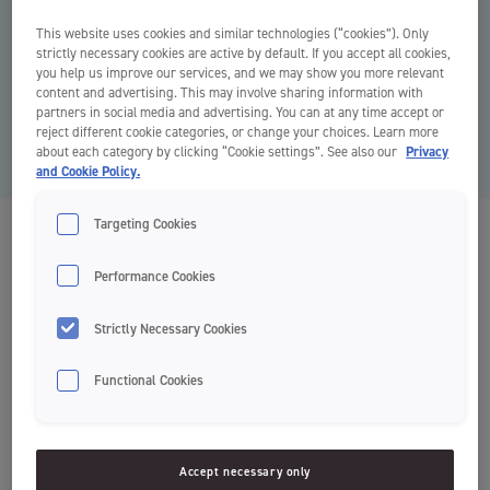
This website uses cookies and similar technologies (“cookies”). Only
strictly necessary cookies are active by default. If you accept all cookies,
you help us improve our services, and we may show you more relevant
content and advertising. This may involve sharing information with
partners in social media and advertising. You can at any time accept or
reject different cookie categories, or change your choices. Learn more
about each category by clicking “Cookie settings”. See also our
Privacy
and Cookie Policy.
Targeting Cookies
Babafogkefe 0-2 éveseknek
Fogkefe
Performance Cookies
Strictly Necessary Cookies
Gyengéd ápolás
Functional Cookies
Extrapuha sörték
Puha rágóka rész
Accept necessary only