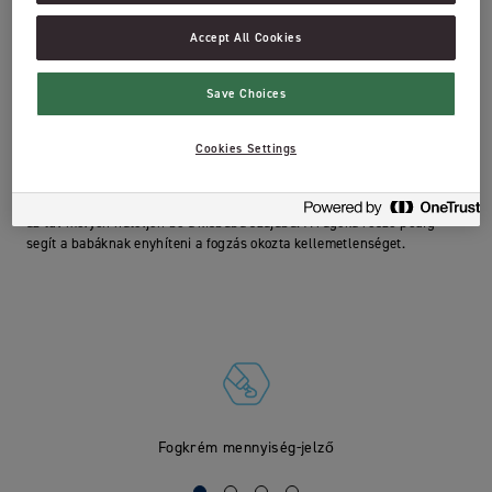
0-2 éveseknek
Accept All Cookies
A megfelelő szájápolást már az első fogak megjelenésekor el kell
kezdeni. Babánként változó, hogy mikor bújik ki az első fogacska, de
Save Choices
fontos, hogy a tisztítása már ekkor elkezdődjön. A Jordan Step 1
babafogkefe a 0-2 éves korosztály számára készült, úgy, hogy az első
fogmosás jó élmény legyen a picik számára. A Red Dot design díjas
Cookies Settings
babafogkefe extrapuha sörtékkel, puha rágóka résszel és olyan
nyéllel készült, hogy az kényelmes és biztos fogást biztosítson a
babák és a szülők számára is. A fogkefe rövid nyaka megelőzi, hogy
az túl mélyen hatoljon be a kisbaba szájába. A rágóka része pedig
segít a babáknak enyhíteni a fogzás okozta kellemetlenséget.
Fogkrém mennyiség-jelző