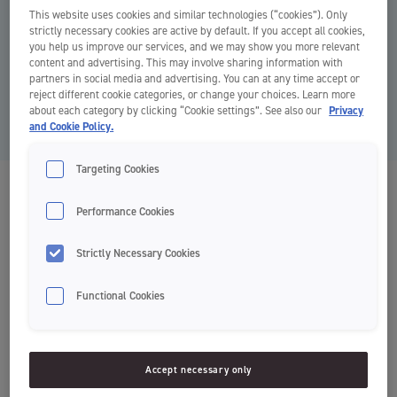
This website uses cookies and similar technologies (“cookies”). Only
strictly necessary cookies are active by default. If you accept all cookies,
you help us improve our services, and we may show you more relevant
content and advertising. This may involve sharing information with
partners in social media and advertising. You can at any time accept or
reject different cookie categories, or change your choices. Learn more
about each category by clicking “Cookie settings”. See also our
Privacy
and Cookie Policy.
Targeting Cookies
Kids fogkrém 0-5 éveseknek
Performance Cookies
Fogkrém
Strictly Necessary Cookies
Functional Cookies
Érzékeny fogakra
A tejfogak ápolásához
Accept necessary only
Gyengéd formula