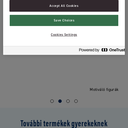
Kellemes, gyümölcsös íz
Accept All Cookies
A gyerekek első fogai különleges ápolást igényelnek. Ezért készítettük
el a Kids fogkrémet a 0-5 éves korosztálynak megfelelő mennyiségű
Save Choices
fluoriddal és 0% SLS-el. Az ízét imádják a gyerekek, a hatását pedig
szüleik.
Cookies Settings
Összetevők
Motiváló figurák
További termékek gyerekeknek