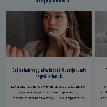
Szájsebek vagy afta kínoz? Mutatjuk, mit
tegyél ellenük
Előfordul, hogy hólyagok jelennek meg a szádban? Nem
A
vagy ezzel egyedül. A norvég Egészségügyi
mint
Információk szerint a lakosság 15-20%-a tapasztal sz...
Az e