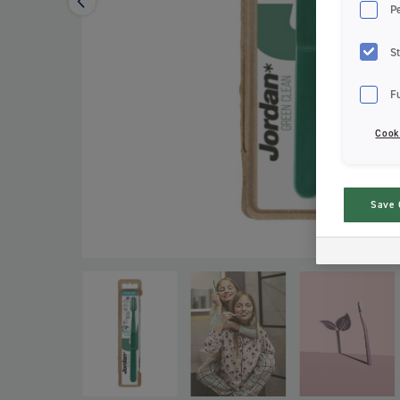
P
St
F
Cook
Save 