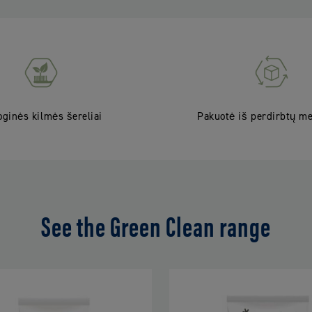
oginės kilmės šereliai
Pakuotė iš perdirbtų m
See the Green Clean range