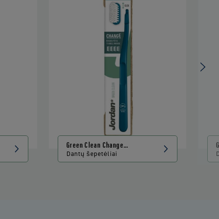
Green Clean Change
šepetėlis
Dantų šepetėliai