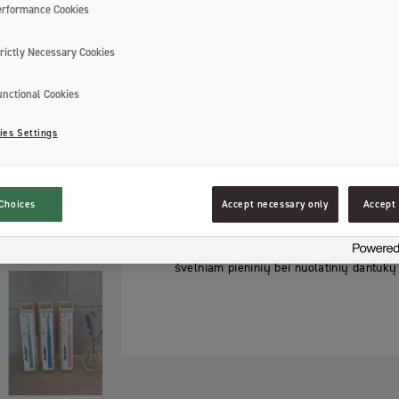
Pakuotės etiketė pagaminta iš FS
erformance Cookies
Ypač minkšti šereliai
rictly Necessary Cookies
Green Clean dantų priežiūros linija suku
unctional Cookies
produkto efektyvumas yra mūsų priorite
ies Settings
Green Clean Kids dantų šepetėlis – tai f
nekenksmingų medžiagų derinys. Šepetėl
FDA patvirtinto plastiko, kilusio iš maist
gaminami iš biologinės kilmės medžiagos
Choices
Accept necessary only
Accept 
popieriaus.
Apvali maža šepetėlio galvutė su tankiai
švelniam pieninių bei nuolatinių dantukų