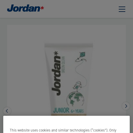
This website uses cookies and similar technologies (“cookies”). Only