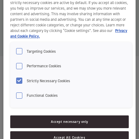
strictly necessary cookies are active by default. If you accept all cookies,
you help us improve our services, and we may show you more relevant
content and advertising. This may involve sharing information with
partners in social media and advertising. You can at any time accept or
reject different cookie categories, or change your choices. Learn more
about each category by clicking “Cookie settings”. See also our
Privacy
and Cookie Policy.
Targeting Cookies
Performance Cookies
Green Clean Junior 6m.+
Dantų pasta
Strictly Necessary Cookies
Tvarumas
Functional Cookies
Fluoras ir ksilitolis - efektyvi apsauga nuo ėduonies
98% natūralūs ingredientai
Accept necessary only
100% veganiška
Švelnaus vaisinio skonio
Accept All Cookies