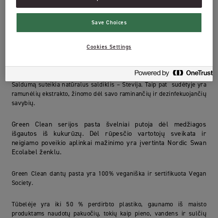
Green Clean dantų pasta sukurta galvojant apie vaikus ir planetą.
Save Choices
Tvarumas ir produktų efektyvumas yra mūsų prioritetas. Kruopščiai
atrinkti natūralūs ingredientai (net 98% natūralios kilmės) lengvai
biologiškai skaidosi gamtoje.
Cookies Settings
Pastos sudėtyje yra fluoro ir ksilitolio, kurių derinys efektyviai
apsaugo vaikų dantis nuo karieso. Pasta yra švelnaus vaisinio skonio.
Saldumą suteikia natūralus saldiklis – Stevija. Taip pat sudėtyje yra
ramunėlių ekstrakto, žinomo dėl savo raminančių ir dezinfekuojančių
savybių.
Green Clean serijos pasta švelniai putoja dėl medžiagos
išgautos iš kukurūzų. Dėl rūpesčio vartotojų sveikata ir
neigiamo poveikio aplinkai mažinimo yra įvertinta Nordic Swan
Ecolabel ženklu.
Green Clean dantų pasta yra 100% veganiška ir sertifikuota Vegan
Society.
Tūbelėje yra iki 50 % perdirbto plastiko, gaunamo iš maisto
produktams naudotų pakuočių, tokių kaip pieno, vandens ir sulčių