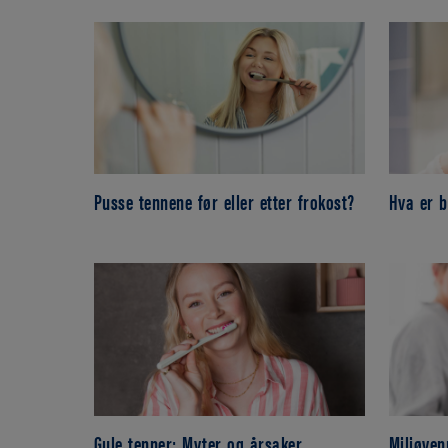
Pusse tennene før eller etter frokost?
Hva er 
Gule tenner: Myter og årsaker
Miljøven