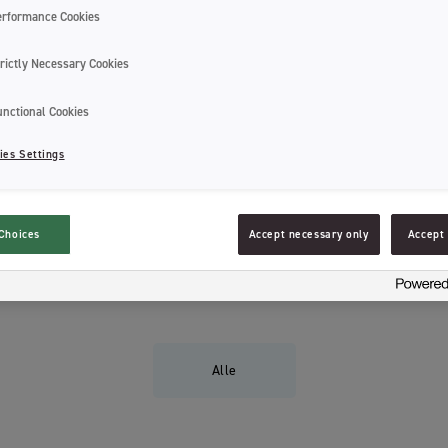
erformance Cookies
rictly Necessary Cookies
unctional Cookies
ies Settings
Munnhelse
Choices
Accept necessary only
Accept 
Alle