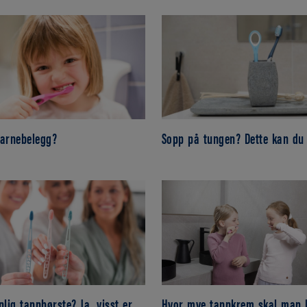
barnebelegg?
Sopp på tungen? Dette kan du
nlig tannbørste? Ja, visst er
Hvor mye tannkrem skal man 