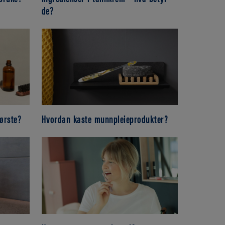
de?
ørste?
Hvordan kaste munnpleieprodukter?