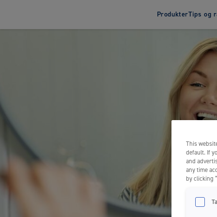
Produkter
Tips og 
Tannbørster
Tann
Elektrisk tannbørste
Tannkr
Tannbørster for barn
Tannkr
Tannbørster for voksne
This website
default. If 
and advertis
any time acc
by clicking 
T