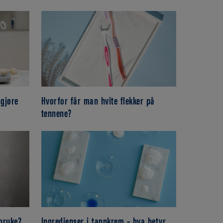
 gjøre
Hvorfor får man hvite flekker på
tennene?
bruke?
Ingredienser i tannkrem – hva betyr