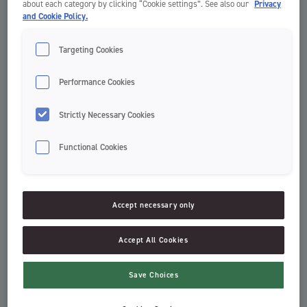
about each category by clicking “Cookie settings”. See also our
Privacy
and Cookie Policy.
Targeting Cookies
Performance Cookies
Strictly Necessary Cookies
Functional Cookies
Gryzak i szczoteczka
Step 6-9 years
treningowa
Szczoteczki do zębów
Accept necessary only
Szczoteczki do zębów dla
dzieci
Accept All Cookies
Save Choices