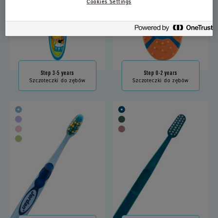
Cookies Settings
Step 3-5 years
Step 0-2 years
Szczoteczki do zębów
Szczoteczki do zębów