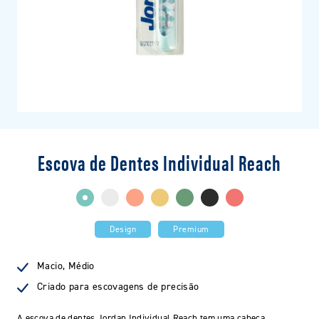
Escova de Dentes Individual Reach
Design
Premium
Macio, Médio
Criado para escovagens de precisão
A escova de dentes Jordan Individual Reach tem uma cabeça