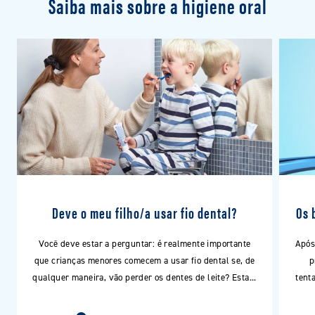
Saiba mais sobre a higiene oral
Deve o meu filho/a usar fio dental?
Os 
Você deve estar a perguntar: é realmente importante
Após
que crianças menores comecem a usar fio dental se, de
p
qualquer maneira, vão perder os dentes de leite? Esta...
tent