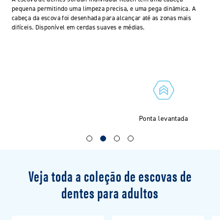
pequena permitindo uma limpeza precisa, e uma pega dinâmica. A
cabeça da escova foi desenhada para alcançar até as zonas mais
difíceis. Disponível em cerdas suaves e médias.
Ponta levantada
Veja toda a coleção de escovas de
dentes para adultos