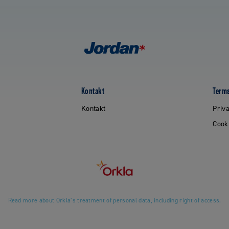
Kontakt
Terms
Kontakt
Priva
Cook
Read more about Orkla’s treatment of personal data, including right of access.