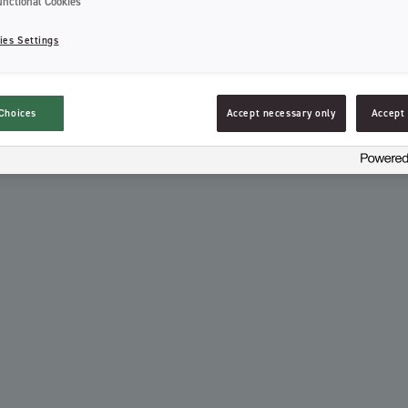
unctional Cookies
ies Settings
Choices
Accept necessary only
Accept 