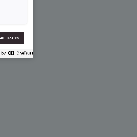
SLOVENIAN
SPAIN
ESTONIA
IRELAND
All Cookies
HUNGARY
LATVIA
LITHUANIA
ICELANDIC