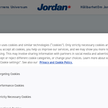
arnens Universum
Hållbarhet
Om Jo
Om Jordan
Hållbarhet
Historia
Green Clean
Awards
m
Interdental
Clinic by Jordan
Produkter speciellt
Barn
Flosser
sborstar är mycket effektiva rengöringsverktyg och finns i olika storl
utvecklade för mild och
la åldrar och tänder. De är också specialborstar för de som har tandstäl
Vuxen
Mellanrumsborste
effektiv rengöring. Seri
m av tandköttssjukdomar, infektioner eller har genomgått tandköttskirur
 uses cookies and similar technologies (“cookies”). Only strictly necessary cookies ar
Tandsticka
säljs via apotek.
you accept all cookies, you help us improve our services, and we may show you more r
Tandtråd
ing. This may involve sharing information with partners in social media and advertis
ept or reject different cookie categories, or change your choices. Learn more about 
“Cookie settings”. See also our
Privacy and Cookie Policy.
VISA ALLA PRODUKTER
argeting Cookies
erformance Cookies
rictly Necessary Cookies