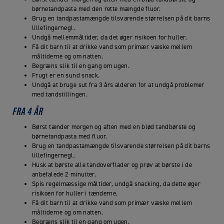
børnetandpasta med den rette mængde fluor.
Brug en tandpastamængde tilsvarende størrelsen på dit barns
lillefingernegl.
Undgå mellemmåltider, da det øger risikoen for huller.
Få dit barn til at drikke vand som primær væske mellem
måltiderne og om natten.
Begræns slik til en gang om ugen.
Frugt er en sund snack.
Undgå at bruge sut fra 3 års alderen for at undgå problemer
med tandstillingen.
FRA 4 ÅR
Børst tænder morgen og aften med en blød tandbørste og
børnetandpasta med fluor.
Brug en tandpastamængde tilsvarende størrelsen på dit barns
lillefingernegl.
Husk at børste alle tandoverflader og prøv at børste i de
anbefalede 2 minutter.
Spis regelmæssige måltider, undgå snacking, da dette øger
risikoen for huller i tænderne.
Få dit barn til at drikke vand som primær væske mellem
måltiderne og om natten.
Begræns slik til en gang om ugen.