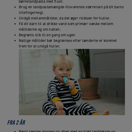
børnetandpasta med fluor.
Brug en tandpastamængde tilsvarende størrelsen på dit barns
lillefingernegl.
Undgå mellemmåltider, da det øger risikoen for huller.
Få dit barn til at drikke vand som primær væske mellem
måltiderne og om natten.
Begræns slik til en gang om ugen
Natlige måltider bør begrænses efter tænderne er kommet
frem for at undgå huller.
FRA 2 ÅR
Børst tænder morgen og aften med en blød tandbørste og