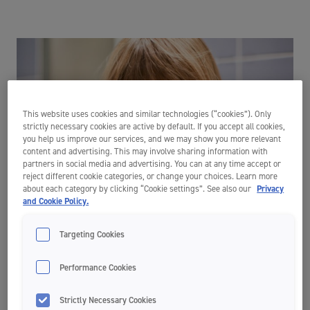
This website uses cookies and similar technologies (“cookies”). Only
strictly necessary cookies are active by default. If you accept all cookies,
you help us improve our services, and we may show you more relevant
content and advertising. This may involve sharing information with
partners in social media and advertising. You can at any time accept or
reject different cookie categories, or change your choices. Learn more
about each category by clicking “Cookie settings”. See also our
Privacy
and Cookie Policy.
Targeting Cookies
For at sikre god tandpleje for børn, at det vigtigt, at man bruger en
tandbørste og en tandpasta, der er tilpasset barnets alder. Små
Performance Cookies
munde kræver små tandbørster med små, bløde børstehår. Desuden
er det vigtigt at huske, at små børn ikke kan spytte, så det er vigtigt at
følge anvisningerne om anbefalet mængde af tandpasta. Et fast
Strictly Necessary Cookies
mønster under børstning er også vigtigt for sikre rengøring af alle