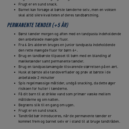
Frugt er en sund snack.
Barnet kan forsøge at børste tænderne selv, men en voksen
skal altid sikre kvaliteten af deres tandbørstning.
PERMANENTE TÆNDER (+5 ÅR)
Børst tænder morgen og aften med en tandpasta indeholdende
den anbefalede mængde fluor.
Fra 6 års alderen bruges en junior tandpasta indeholdende
den rette mængde fluor for børn 6+.
Brug en tandbørste tilpasset til børn med en blanding af
mælketænder samt permanente tænder.
Brug en tandpastamængde tilsvarende størrelsen på en ært.
Husk at børste alle tandoverflader og prøv at børste i de
anbefalede 2 minutter
Spis regelmæssige måltider, undgå snacking, da dette øger
risikoen for huller i tænderne.
Få dit barn til at drikke vand som primær væske mellem
måltiderne og om natten.
Begræns slik til en gang om ugen.
Frugt er en sund snack.
Tandtråd bør introduceres, når de permanente tænder er
kommet frem og barnet selv er i stand til at bruge tandtråden.