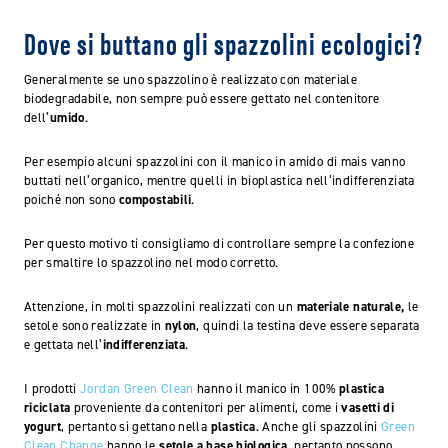
Dove si buttano gli spazzolini ecologici?
Generalmente se uno spazzolino è realizzato con materiale
biodegradabile, non sempre può essere gettato nel contenitore
dell’
umido
.
Per esempio alcuni spazzolini con il manico in amido di mais vanno
buttati nell’organico, mentre quelli in bioplastica nell’indifferenziata
poiché non sono
compostabili
.
Per questo motivo ti consigliamo di controllare sempre la confezione
per smaltire lo spazzolino nel modo corretto.
Attenzione, in molti spazzolini realizzati con un
materiale naturale,
le
setole sono realizzate in
nylon
, quindi la testina deve essere separata
e gettata nell’
indifferenziata
.
I prodotti
Jordan Green Clean
hanno il manico in 100%
plastica
riciclata
proveniente da contenitori per alimenti, come i
vasetti di
yogurt
, pertanto si gettano nella
plastica
. Anche gli spazzolini
Green
Clean Change
hanno le
setole a base biologica
, pertanto possono