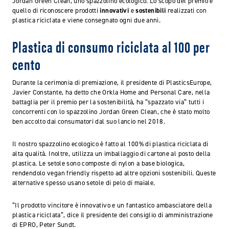
Jordan Green Clean, uno spazzolino ecologico. Lo scopo del premio è
quello di riconoscere prodotti
innovativi
e
sostenibili
realizzati con
plastica riciclata e viene consegnato ogni due anni.
Plastica di consumo riciclata al 100 per
cento
Durante la cerimonia di premiazione, il presidente di PlasticsEurope,
Javier Constante, ha detto che Orkla Home and Personal Care, nella
battaglia per il premio per la sostenibilità, ha “spazzato via” tutti i
concorrenti con lo spazzolino Jordan Green Clean, che è stato molto
ben accolto dai consumatori dal suo lancio nel 2018.
Il nostro spazzolino ecologico è fatto al 100% di plastica riciclata di
alta qualità. Inoltre, utilizza un imballaggio di cartone al posto della
plastica. Le setole sono composte di nylon a base biologica,
rendendolo vegan friendly rispetto ad altre opzioni sostenibili. Queste
alternative spesso usano setole di pelo di maiale.
“Il prodotto vincitore è innovativo e un fantastico ambasciatore della
plastica riciclata”, dice il presidente del consiglio di amministrazione
di EPRO, Peter Sundt.