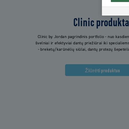
Clinic produkta
Clinic by Jordan pagrindinis portfolio - nuo kasdi
švelniai ir efektyviai dantų priežiūrai iki specialie
- breketų/karūnėlių siūlai, dantų protezų šepetėliai
Žiūrėti produktus