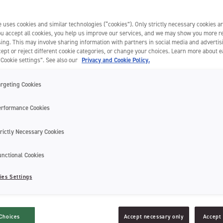
 uses cookies and similar technologies (“cookies”). Only strictly necessary cookies ar
you accept all cookies, you help us improve our services, and we may show you more r
ing. This may involve sharing information with partners in social media and advertis
ept or reject different cookie categories, or change your choices. Learn more about 
“Cookie settings”. See also our
Privacy and Cookie Policy.
C by Jordan – tai burnos priežiūros produktų serija, skirta švelniam ir
argeting Cookies
smingam dantų valymui. Produktai parduodami vaistinėse.
erformance Cookies
rictly Necessary Cookies
unctional Cookies
ies Settings
Choices
Accept necessary only
Accept 