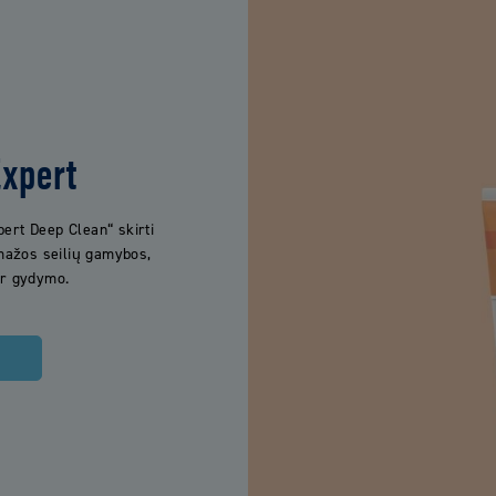
Expert
pert Deep Clean“ skirti
ažos seilių gamybos,
ar gydymo.