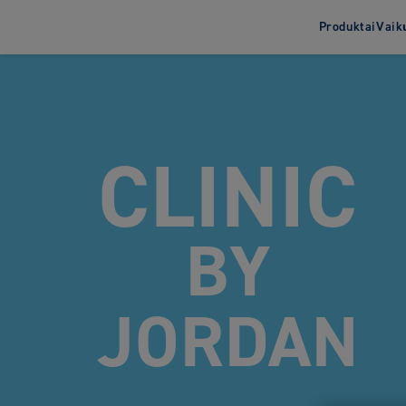
Produktai
Vaik
Dantų šepetėliai
Apie
Dantų šepetėliai
suaugusiems
CLINIC
Dantų šepetėliai vaikams
Elektriniai dantų šepetėliai
BY
JORDAN