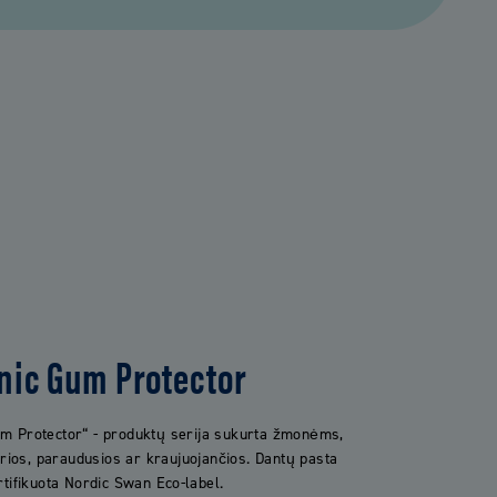
inic Gum Protector
um Protector“ - produktų serija sukurta žmonėms,
trios, paraudusios ar kraujuojančios. Dantų pasta
rtifikuota Nordic Swan Eco-label.