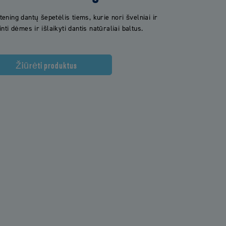
tening dantų šepetėlis tiems, kurie nori švelniai ir
inti dėmes ir išlaikyti dantis natūraliai baltus.
Žiūrėti produktus