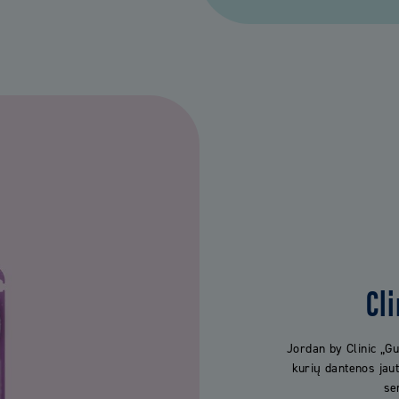
Cl
Jordan by Clinic „G
kurių dantenos jau
se