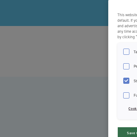
This website
default. If 
and advertis
any time acc
by clicking 
CLINI
T
veik
P
St
F
Cook
Save 