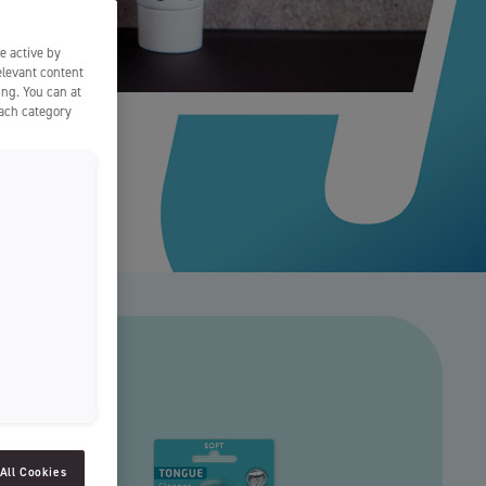
SLOVENIAN
e active by
SPAIN
elevant content
ing. You can at
ESTONIA
each category
IRELAND
HUNGARY
LATVIA
LITHUANIA
ICELANDIC
All Cookies