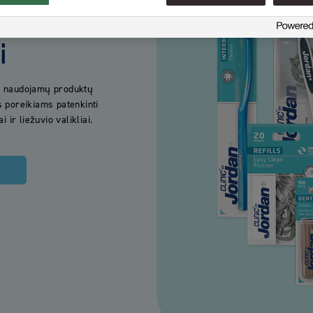
i
en naudojamų produktų
ms poreikiams patenkinti
 ir liežuvio valikliai.