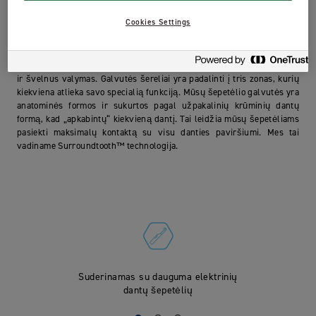
Jordan Clean Brush Head su SoftClean™ šereliais švelniai tačiau
efektyviai šalina apnašas.
Cookies Settings
SoftClean™ technologija – tai efektyviai apnašas šalinančių šerelių ir
mažesnės šepetėlio galvutės derinys, kad būtų užtikrintas kruopštus
ir švelnus valymas. Galvutės šereliai yra padalinti į tris zonas, kurių
kiekviena atlieka savo specialią funkciją. Mūsų šepetėlio galvutės yra
anatominės formos ir sukurtos pagal užpakalinių krūminių dantų
formą, kad „apkabintų“ kiekvieną dantį. Tai leidžia mūsų šepetėliams
pasiekti maksimalų kontaktą su visu danties paviršiumi. Mes tai
vadiname Surroundtooth™ technologija.
Suderinamas su dauguma elektrinių
dantų šepetėlių