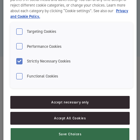
reject different cookie categories, or change your choices. Learn more
about each category by clicking “Cookie settings”. See also our
Privacy
and Cookie Policy.
Targeting Cookies
Performance Cookies
Strictly Necessary Cookies
Clean Brush el. dantų šepetėlio
Functional Cookies
galvutės
Dantų šepetėliai
Accept necessary only
Valymas
Accept All Cookies
Tinka daugumai elektrinių šepetėlių
SoftClean™ - technologija
Save Choices