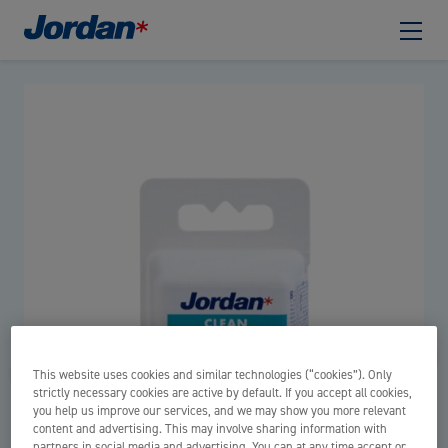
This website uses cookies and similar technologies (“cookies”). Only
strictly necessary cookies are active by default. If you accept all cookies,
you help us improve our services, and we may show you more relevant
content and advertising. This may involve sharing information with
partners in social media and advertising. You can at any time accept or