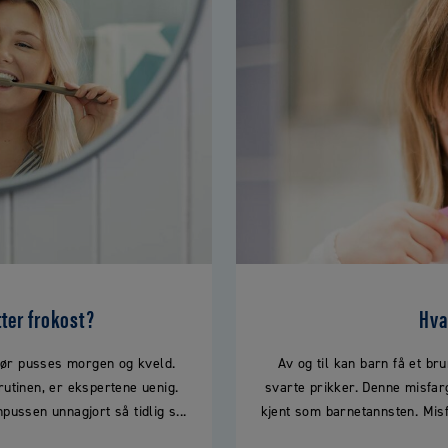
tter frokost?
Hva
bør pusses morgen og kveld.
Av og til kan barn få et b
utinen, er ekspertene uenig.
svarte prikker. Denne misfar
pussen unnagjort så tidlig s...
kjent som barnetannsten. Misfa