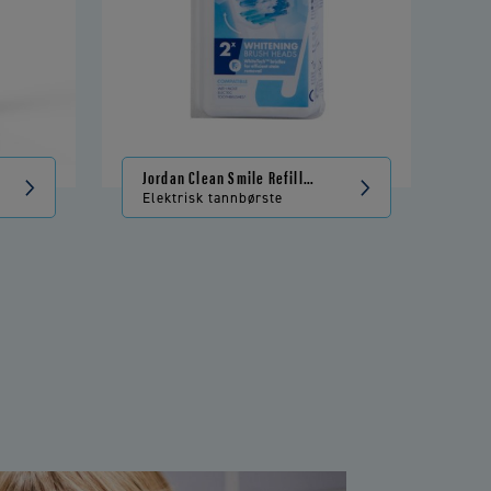
Jordan Clean Smile Refill
Whitening
Elektrisk tannbørste