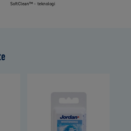
SoftClean™ - teknologi
te