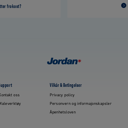
tter frokost?
Support
Vilkår & Betingelser
Kontakt oss
Privacy policy
Maleverktøy
Personvern og informajonskapsler
Åpenhetsloven