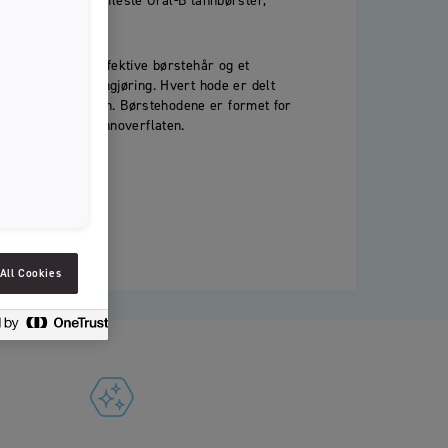
odene passer de fleste Oral-B tannbørster,
SLOVENIAN
last.
SPAIN
ombinasjon av effektive børstehår og et
g og skånsom rengjøring. Hvert hode er delt
ESTONIA
 spesielle funksjon. Børstehodene er formet for
takt med hele tannoverflaten.
IRELAND
HUNGARY
rstehoder til?
LATVIA
LITHUANIA
All Cookies
ICELANDIC