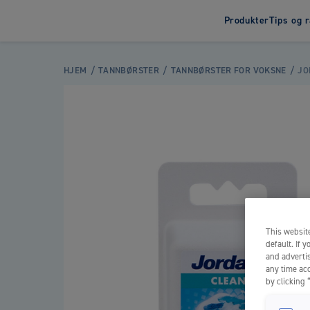
Produkter
Tips og 
Tannbørster
Tann
HJEM
TANNBØRSTER
TANNBØRSTER FOR VOKSNE
JO
Elektrisk tannbørste
Tannkr
Tannbørster for barn
Tannkr
Tannbørster for voksne
This website
default. If 
and advertis
any time acc
by clicking 