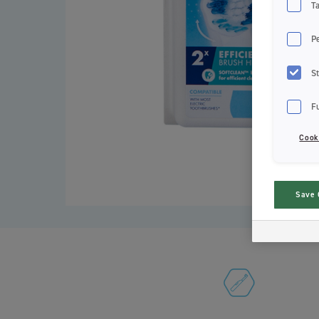
T
P
St
F
Cook
Save 