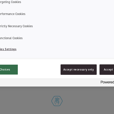
skånsom rengjøring av tennene. Børsteh
argeting Cookies
kommer i miljøvennlig emballasje uten p
erformance Cookies
SoftClean™-teknologien bruker en unik k
mindre børstehode for å sikre en grundi
rictly Necessary Cookies
inn i tre rengjøringssoner, hver med sin
å rengjøre hver tann og få maksimal kon
unctional Cookies
Hvilke tannbørster passer Jordans bø
ies Settings
Choices
Accept necessary only
Accept 