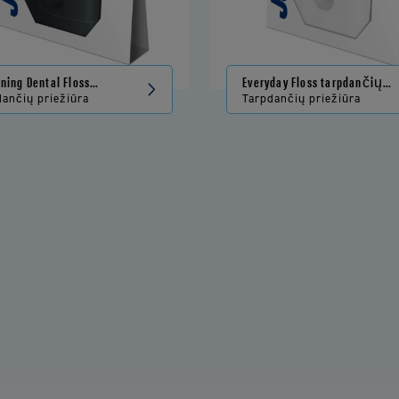
ning Dental Floss
Everyday Floss tarpdančių
ančių siūlas
siūlas
dančių priežiūra
Tarpdančių priežiūra