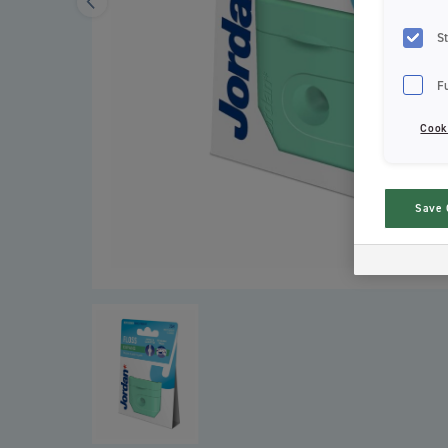
St
F
Cook
Save 