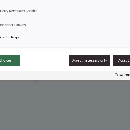
„Expand Fresh“ siūlas vidutinio dydžio 
rictly Necessary Cookies
seilių išsiplečiantis, daugiaplaušis, te
Fresh“ yra minkštas ir lengvai slysta t
unctional Cookies
Pakuotėje – 30m. tarpdančių siūlo.
ies Settings
100% popierinė pakuotė.
Choices
Accept necessary only
Accept 