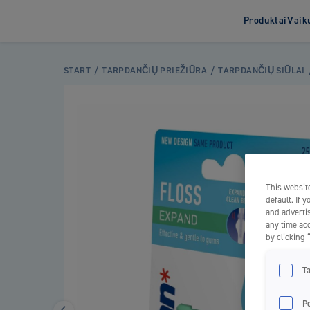
Produktai
Vaik
Dantų šepetėliai
Apie
START
TARPDANČIŲ PRIEŽIŪRA
TARPDANČIŲ SIŪLAI
Dantų šepetėliai
suaugusiems
Dantų šepetėliai vaikams
Elektriniai dantų šepetėliai
This website
default. If 
and advertis
any time acc
by clicking 
T
P