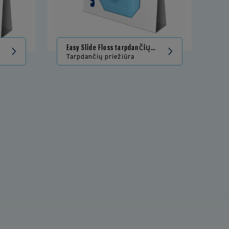
Easy Slide Floss tarpdančių
siūlas
Tarpdančių priežiūra