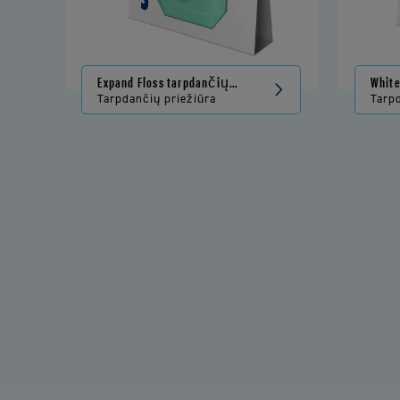
Expand Floss tarpdančių
White
siūlas
tarpd
Tarpdančių priežiūra
Tarp