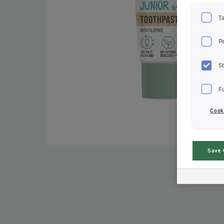
T
P
St
F
Cook
Save 