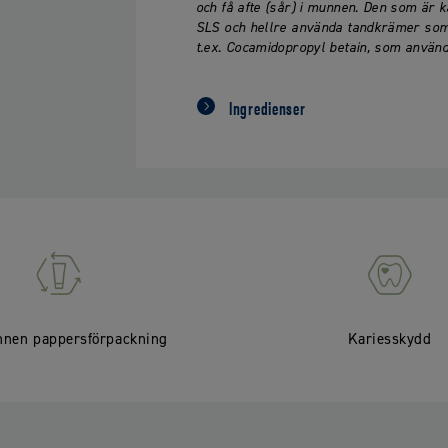
och få afte (sår) i munnen. Den som är 
SLS och hellre använda tandkrämer som
t.ex. Cocamidopropyl betain, som använ
Ingredienser
nnen pappersförpackning
Kariesskydd