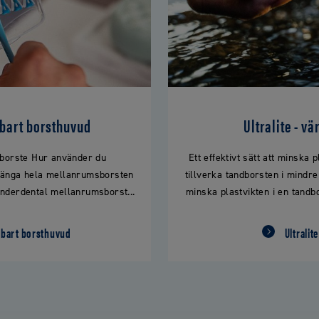
bart borsthuvud
Ultralite - v
borste Hur använder du
Ett effektivt sätt att minska 
slänga hela mellanrumsborsten
tillverka tandborsten i mindr
nderdental mellanrumsborst...
minska plastvikten i en tandbo
tbart borsthuvud
Ultralit