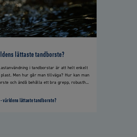
ärldens lättaste tandborste?
plastanvändning i tandborstar är att helt enkelt
e plast. Men hur går man tillväga? Hur kan man
rste och ändå behålla ett bra grepp, robusth...
e - världens lättaste tandborste?