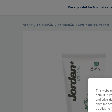
Våra produkter
Munhälsa
B
Tandborste
Tandkrä
START
TANDKRÄM
TANDKRÄM BARN
GREEN CLEAN 
Tandborste Barn
Tandkräm 
Tandborste Vuxen
Tandkräm 
This website
default. If 
and advertis
any time acc
by clicking 