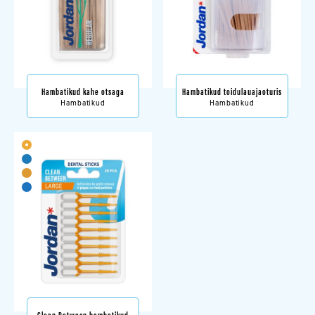
Hambatikud kahe otsaga
Hambatikud toidulauajaoturis
Hambatikud
Hambatikud
Clean Between hambatikud