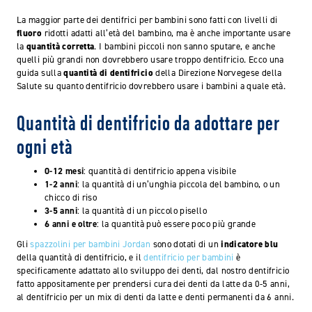
La maggior parte dei dentifrici per bambini sono fatti con livelli di
fluoro
ridotti adatti all’età del bambino, ma è anche importante usare
la
quantità corretta
. I bambini piccoli non sanno sputare, e anche
quelli più grandi non dovrebbero usare troppo dentifricio. Ecco una
guida sulla
quantità di dentifricio
della Direzione Norvegese della
Salute su quanto dentifricio dovrebbero usare i bambini a quale età.
Quantità di dentifricio da adottare per
ogni età
0-12 mesi
: quantità di dentifricio appena visibile
1-2 anni
: la quantità di un’unghia piccola del bambino, o un
chicco di riso
3-5 anni
: la quantità di un piccolo pisello
6 anni e oltre
: la quantità può essere poco più grande
Gli
spazzolini per bambini Jordan
sono dotati di un
indicatore blu
della quantità di dentifricio, e il
dentifricio per bambini
è
specificamente adattato allo sviluppo dei denti, dal nostro dentifricio
fatto appositamente per prendersi cura dei denti da latte da 0-5 anni,
al dentifricio per un mix di denti da latte e denti permanenti da 6 anni.