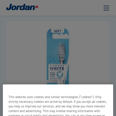
This website uses cookies and similar technologies (“cookies”). Only
strictly necessary cookies are active by default. If you accept all cookies,
you help us improve our services, and we may show you more relevant
content and advertising. This may involve sharing information with
partners in social media and advertising. You can at any time accept or