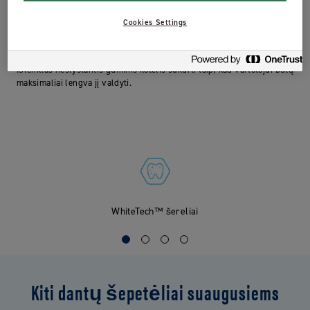
Aukščiausios kokybės šepetėlis, efektyviai ir saugiai šalinantis
kasdienes dėmes, tokias kaip: kavos, arbatos, vyno ir t.t., taip
Cookies Settings
padedant išlaikyti dantis natūraliai baltus. Šepetėlio galvutėje
integruoti “WhiteTechTM” šereliai padeda nuvalyti dar daugiau
apnašų. Geresnis dantų paviršiaus nuvalymas. Ovalo formos galvutė,
išlenktas neslystantis guminis kotelis sukurti taip, kad vartotojui būtų
maksimaliai lengva jį valdyti.
WhiteTech™ šereliai
Kiti dantų šepetėliai suaugusiems