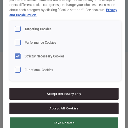
reject different cookie categories, or change your choices. Learn more
about each category by clicking “Cookie settings”. See also our
Privacy
and Cookie Policy.
Targeting Cookies
Performance Cookies
Strictly Necessary Cookies
Target White
Functional Cookies
Dantų šepetėliai
Balinimas
Accept necessary only
Minkšti, vidutiniškai minkšti šereliai
WhiteTech™ šereliai
Accept All Cookies
Ilgesni šereliai galvutės viršuje
Save Choices