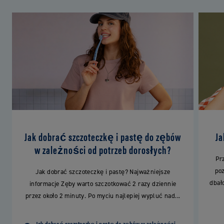
Jak dobrać szczoteczkę i pastę do zębów
J
w zależności od potrzeb dorosłych?
Prz
poz
Jak dobrać szczoteczkę i pastę? Najważniejsze
dbało
informacje Zęby warto szczotkować 2 razy dziennie
przez około 2 minuty. Po myciu najlepiej wypluć nad...
Jak dobrać szczoteczkę i pastę do zębów w zależności