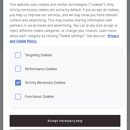
This website uses cookies and similar technologies (“cookies”). Only
strictly necessary cookies are active by default. If you accept all cookies,
you help us improve our services, and we may show you more relevant
content and advertising. This may involve sharing information with
partners in social media and advertising. You can at any time accept or
reject different cookie categories, or change your choices. Learn more
about each category by clicking “Cookie settings”. See also our
Privacy
and Cookie Policy.
Targeting Cookies
Target White
Performance Cookies
Szczoteczki do zębów
Strictly Necessary Cookies
Functional Cookies
Whitening
Dostępny wariant włosia: Soft oraz Medium
Accept necessary only
Technologia włosia WhiteTech™