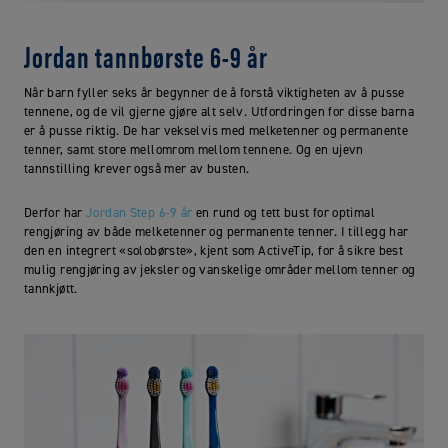
Jordan tannbørste 6-9 år
Når barn fyller seks år begynner de å forstå viktigheten av å pusse
tennene, og de vil gjerne gjøre alt selv. Utfordringen for disse barna
er å pusse riktig. De har vekselvis med melketenner og permanente
tenner, samt store mellomrom mellom tennene. Og en ujevn
tannstilling krever også mer av busten.
Derfor har
Jordan Step 6-9 år
en rund og tett bust for optimal
rengjøring av både melketenner og permanente tenner. I tillegg har
den en integrert «solobørste», kjent som ActiveTip, for å sikre best
mulig rengjøring av jeksler og vanskelige områder mellom tenner og
tannkjøtt.