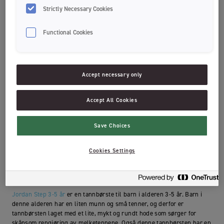
føres for langt inn i munnen.
Strictly Necessary Cookies
Functional Cookies
Accept necessary only
Accept All Cookies
Save Choices
Cookies Settings
Jordan tannbørste 3-5 år
Jordan Step 3-5 år
er en tannbørste til barn i alderen 3-5 år. Barn i
denne alderen har en liten munn og små tenner, og derfor er
tannbørsten laget med et lite, mykt og rundt hode som sørger for
skånsom rengjøring av melketennene. Også denne tannbørsten har en