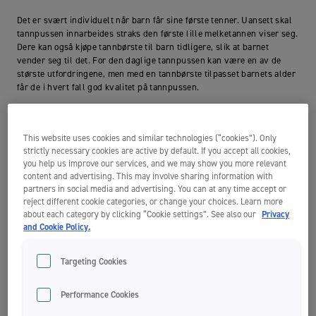
Det er svært individuelt når barn får sine første tenner. Uansett skal
tannpussen innarbeides straks den første lille melketannen viser seg.
Dere kan også kjøpe tannbørste til barn tidligere, slik at barnet
vender seg til det. For den daglige tannpussen kan være en av de
største utfordringene, men med en tannbørste tilpasset barnets alder
får de i hvert fall god kvalitet på tannpussen.
Jordan tannbørste 0-2 år
This website uses cookies and similar technologies (“cookies”). Only
Jordan Step 0-2 år
er tilpasser de aller minste sitt behov. Med sine
strictly necessary cookies are active by default. If you accept all cookies,
sterke kontrastfarger, det lille hodet med supermyk bust og
you help us improve our services, and we may show you more relevant
content and advertising. This may involve sharing information with
ergonomisk utformet grep, blir tannpussen ikke bare effektiv, men
partners in social media and advertising. You can at any time accept or
også stimulerende.
reject different cookie categories, or change your choices. Learn more
about each category by clicking “Cookie settings”. See also our
Privacy
Tannbørsten har et farget området på busten som indikerer hvor mye
and Cookie Policy.
tannkrem du skal ta på. Den følger selvfølgelig Statens Helsetilsyns
anbefalte mengde fluortannkrem.
Targeting Cookies
Små barn klør ofte i gommene når tennene kommer, og derfor har
denne barnetannbørsten et ”knudrete” felt på skaftet som trygt kan
Performance Cookies
tygges på. I tillegg har den en kort hals som forhindrer at børsten