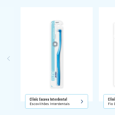
Clinic Escova Interdental
Clin
Refi
Escovilhões Interdentais
Fio 