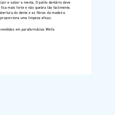
lúor e sabor a menta. O palito dentário deve
SLOVENIAN
fica mais forte e não quebra tão facilmente.
abertura do dente e as fibras da madeira
SPAIN
proporciona uma limpeza eficaz.
ESTONIA
ão vendidos em parafarmácias Wells
IRELAND
HUNGARY
LATVIA
LITHUANIA
ICELANDIC