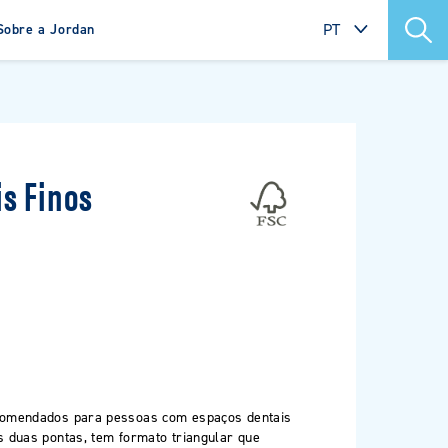
PT
Sobre a Jordan
INTERNATIONAL
n Clinic
Green Clean
SWEDEN
NORWAY
is Finos
DENMARK
FINLAND
POLAND
NETHERLANDS
FRANCE
PORTUGAL
recomendados para pessoas com espaços dentais
ITALY
as duas pontas, tem formato triangular que