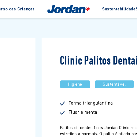
erso das Crianças
Sustentabilidade
Sobre a Jordan
Sustentabilidade
História
Green Clean
Prémios
de Dentes
Interdental
Jorda
e Dentes para
Escovilhões Interdentais
Ferramentas de Fios
Clinic Palitos Denta
e Dentes para
Dentais
Fio Dental
Palitos Dentais
Higiene
Sustentável
Forma triangular fina
VER TODOS OS PRODUTOS
Flúor e menta
Palitos de dentes finos Jordan Clinic 
estreitos a normais. O palito é afiado n