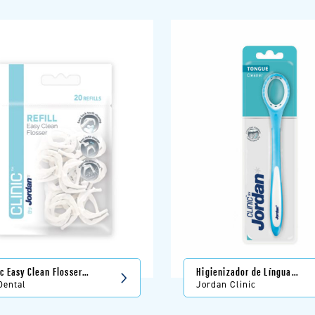
ic Easy Clean Flosser
Higienizador de Língua
ll
Jordan Clinic
Dental
Jordan Clinic