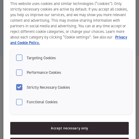
This website uses cookies and similar technologies (“cookies”). Only
strictly necessary cookies are active by default. If you accept all cookies,
you help us improve our services, and we may show you more relevant
content and advertising. This may involve sharing information with
partners in social media and advertising. You can at any time accept or
reject different cookie categories, or change your choices. Learn more
about each category by clicking “Cookie settings”. See also our
Privacy
and Cookie Policy.
Targeting Cookies
Total Clean
Performance Cookies
Zobne ščetke
Strictly Necessary Cookies
Functional Cookies
Za učinkovito čiščenje
Mehke in srednje trde ščetine
Accept necessary only
Strgalce za jezik