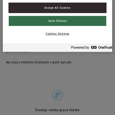
Jordan Advanced ima stopničasto prirezane ščetine, ki učinkovito
Accept All Cookies
očistijo celotno površino zob in imajo boljši dostop do medzobnih
prostorov. Držalo je oblikovano za udoben oprijem.
Save Choices
Tehnologija ščetin Advanced ChangeMe™ potrošnika opomni, kdaj je
treba zobno ščetko zamenjati. Ko modre ščetine po približno treh
Cookies Settings
mesecih uporabe zbledijo, je čas za zamenjavo ščetke. Po treh
mesecih je vaša zobna ščetka manj učinkovita. Ne pozabite zamenjati
zobne ščetke, potem ko prebolite prehlad ali gripo, da preprečite
ponovno okužbo.
Na voljo z mehkimi ščetinami v petih barvah.
Srednje velika glava ščetke