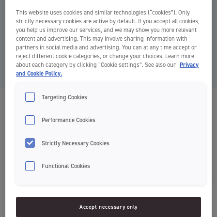
This website uses cookies and similar technologies (“cookies”). Only
strictly necessary cookies are active by default. If you accept all cookies,
you help us improve our services, and we may show you more relevant
content and advertising. This may involve sharing information with
partners in social media and advertising. You can at any time accept or
reject different cookie categories, or change your choices. Learn more
about each category by clicking “Cookie settings”. See also our
Privacy
and Cookie Policy.
Targeting Cookies
Advanced
Performance Cookies
Zobne ščetke
Strictly Necessary Cookies
Functional Cookies
Za učinkovito čiščenje
Mehke ščetine
Aktivna konica
Accept necessary only