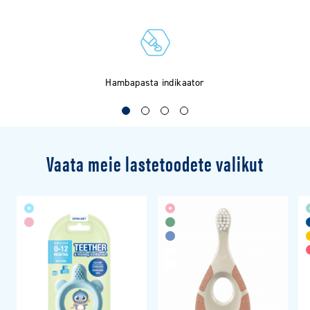
asta indikaator
Põnevad dis
Vaata meie lastetoodete valikut