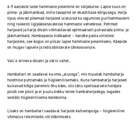
6-9 aastaste laste hammaste pesemine on väljakutse. Lapse suus on
piima- ja jäävhambad, mille tasapind on ebaühtlase kõrgusega. Harja
tipus olevad pikemad harjased ulatuvad ka tagumiste purihammasteni
ning raskesti ligipääsetavatesse hammaste vahedesse. Pehmed
harjased ja harja disain võimaldavad optimaalselt puhastada piima- ja
jäävhambaid. Hambapasta indikaator – kandke pasta sinistele
harjastele, see kogus on piisav lapse hammaste pesemiseks. Käepide
on mugav lapsele ja teda abistavale täiskasvanule.
Vali 4 erineva disaini ja värvi vahel.
Hambahari on saadaval ka oma „alusega“, mis muudab hambaharja
hoidmise puhtamaks ja hügieenilisemaks. Kuna hambaharja harjased
kuivavad kõige paremini õhu käes, siis tänu spetsiaalsele hoidjale
püsib see püsti ja ei puutu kokku teiste hambaharjadega, tagades
seeläbi hügieenilisema keskkonna.
Lisaks on hambahari saadaval harjaste kaitsetopsiga – hügieeniline
võimalus reisimiseks või ööbimiseks.