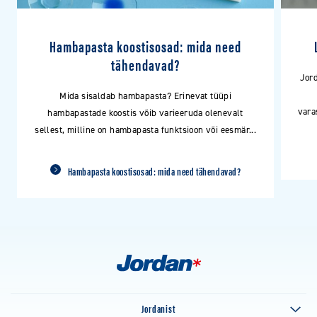
Hambapasta koostisosad: mida need
tähendavad?
Jor
Mida sisaldab hambapasta? Erinevat tüüpi
vara
hambapastade koostis võib varieeruda olenevalt
sellest, milline on hambapasta funktsioon või eesmär...
Hambapasta koostisosad: mida need tähendavad?
Jordanist