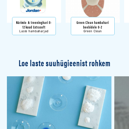
Närimis- & treeninghari 0-
Green Clean hambahari
12 kuud Extrasoft
beebidele 0-2
Laste hambaharjad
Green Clean
Loe laste suuhügieenist rohkem