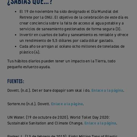
¿SABÍAS QUE…?
El 19 de noviembre ha sido designado el Día Mundial del
Retrete por la ONU. El objetivo de la celebración de este día es
crear conciencia sobre la falta de acceso al agua potable y a
servicios de saneamiento gestionados de forma segura (3).
Invertir en cuartos de baño y saneamiento es rentable y ofrece
un rendimiento de 5,5 dólares por cada dólar gastado.
Cada año se arrojan al océano ocho millones de toneladas de
plástico (4).
Tus hábitos diarios pueden tener un impacto en la Tierra, todo
pequeño esfuerzo ayuda.
FUENTES:
Dovett. (n.d.). Det er bare dopapir som skal i do.
Enlace a la página
.
Sortere.no (n.d.). Dovett.
Enlace a la página
.
UN Water. (19 de octubre de 2020). World Toilet Day 2020:
Sustainable Sanitation and Climate Change.
Enlace a la página
.
Parker, L. (13 de febrero de 2015). Eight Million Tons of Plastic