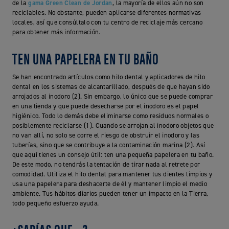
de la
gama Green Clean de Jordan
, la mayoría de ellos aún no son
reciclables. No obstante, pueden aplicarse diferentes normativas
locales, así que consúltalo con tu centro de reciclaje más cercano
para obtener más información.
TEN UNA PAPELERA EN TU BAÑO
Se han encontrado artículos como hilo dental y aplicadores de hilo
dental en los sistemas de alcantarillado, después de que hayan sido
arrojados al inodoro (2). Sin embargo, lo único que se puede comprar
en una tienda y que puede desecharse por el inodoro es el papel
higiénico. Todo lo demás debe eliminarse como residuos normales o
posiblemente reciclarse (1). Cuando se arrojan al inodoro objetos que
no van allí, no solo se corre el riesgo de obstruir el inodoro y las
tuberías, sino que se contribuye a la contaminación marina (2). Así
que aquí tienes un consejo útil: ten una pequeña papelera en tu baño.
De este modo, no tendrás la tentación de tirar nada al retrete por
comodidad. Utiliza el hilo dental para mantener tus dientes limpios y
usa una papelera para deshacerte de él y mantener limpio el medio
ambiente. Tus hábitos diarios pueden tener un impacto en la Tierra,
todo pequeño esfuerzo ayuda.