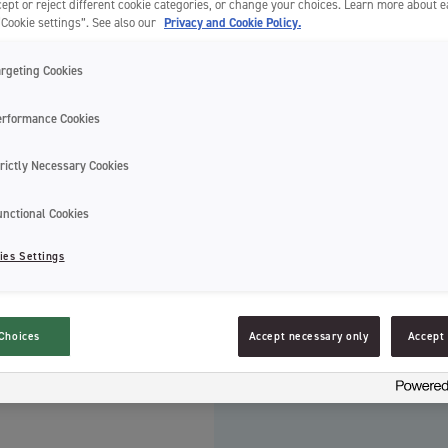
ept or reject different cookie categories, or change your choices. Learn more about 
“Cookie settings”. See also our
Privacy and Cookie Policy.
argeting Cookies
erformance Cookies
Jordan Y
rictly Necessary Cookies
unctional Cookies
Voit ottaa meihin y
lomakkeella.
ies Settings
Palaamme viestiis
Jordan sähköhamma
markkinoinnista S
Choices
Accept necessary only
Accept 
Yhteystiedot:
asia
www.wilfa.fi/ota-