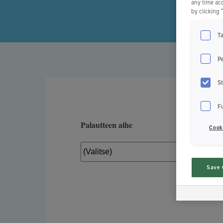
any time acc
by clicking 
T
P
St
F
Cook
Save 