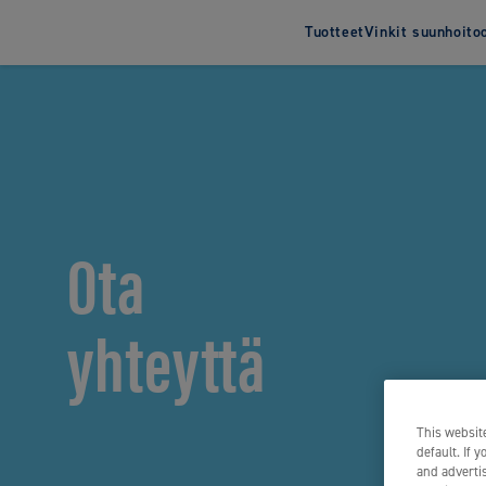
Tuotteet
Vinkit suunhoito
Hammasharjat
Hammas
Aikuisten hammasharjat
Aikuisten
Lasten hammasharjat
Lasten h
Sähköhammasharjat
Ota
yhteyttä
This website
default. If 
and advertis