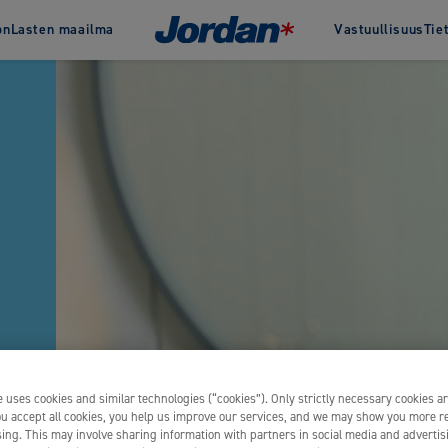
on
Lasten maailma
Vastuullisuus
Tie
Jordan & vastuullisuus
Jordan
Historia
Green Clean
Palkinnot
Change
tahnat
Hammasvälit
Clinic by 
 hammastahnat
Hammaslangat
ammastahnat
Hammaslankaimet
Hammastikut
Hammasväliharjat
KAIKKI TUOTTEET
 uses cookies and similar technologies (“cookies”). Only strictly necessary cookies ar
you accept all cookies, you help us improve our services, and we may show you more r
ing. This may involve sharing information with partners in social media and advertis