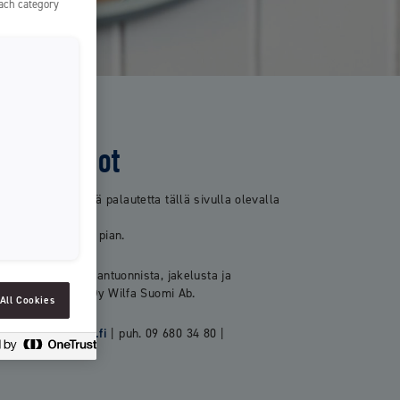
each category
SLOVENIAN
SPAIN
ESTONIA
IRELAND
hteystiedot
HUNGARY
LATVIA
hteyttä tai lähettää palautetta tällä sivulla olevalla
LITHUANIA
i mahdollisimman pian.
ICELANDIC
sharjojen maahantuonnista, jakelusta ja
uomessa vastaa Oy Wilfa Suomi Ab.
All Cookies
kaspalvelu@wilfa.fi
| puh. 09 680 34 80 |
yhteytta/