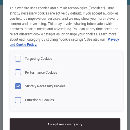
This website uses cookies and similar technologies (“cookies”). Only
strictly necessary cookies are active by default. If you accept all cookies,
Jordan France
you help us improve our services, and we may show you more relevant
content and advertising. This may involve sharing information with
partners in social media and advertising. You can at any time accept or
Remplissez le formulaire de contact et nous vous contacterons dans
reject different cookie categories, or change your choices. Learn more
les plus brefs délais. Veuillez essayer d’inclure autant d’informations
about each category by clicking “Cookie settings”. See also our
Privacy
que possible dans votre demande afin que nous puissions vous aider
and Cookie Policy.
de la meilleure façon possible.
Targeting Cookies
Delta Pronatura France S.A.S.
Performance Cookies
Espace Commercial Saint Médard Ouest
Strictly Necessary Cookies
165 Avenue du Général de Gaulle,
33160 Saint Médard en Jalles
Functional Cookies
+33 (0)5 35 54 69 63
Accept necessary only
conso@delta-pronatura.fr