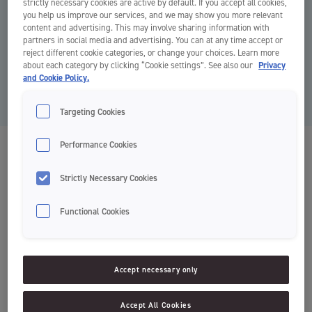
strictly necessary cookies are active by default. If you accept all cookies,
you help us improve our services, and we may show you more relevant
content and advertising. This may involve sharing information with
partners in social media and advertising. You can at any time accept or
reject different cookie categories, or change your choices. Learn more
about each category by clicking “Cookie settings”. See also our
Privacy
and Cookie Policy.
Targeting Cookies
Performance Cookies
Clinic Easy Slide Floss hammaslanka
Clinic by Jordan
Strictly Necessary Cookies
Functional Cookies
Lanka liukuu helposti hampaiden välissä
Silkinpehmeä
Ei rispaannu
Accept necessary only
Kapeille hammasväleille
Easy Slide Floss -hammaslanka sopii erityisesti pienten ja kapeiden
Accept All Cookies