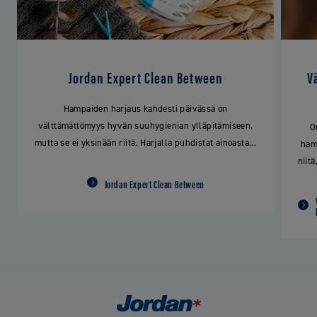
Jordan Expert Clean Between
V
Hampaiden harjaus kahdesti päivässä on
välttämättömyys hyvän suuhygienian ylläpitämiseen,
O
mutta se ei yksinään riitä. Harjalla puhdistat ainoasta...
hamm
niit
Jordan Expert Clean Between