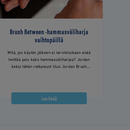
Brush Between -hammasväliharja
vaihtopäillä
Mitä, jos käytön jälkeen ei tarvitsisikaan enää
heittää pois koko hammasväliharjaa? Jordan
keksi tähän ratkaisun! Uusi Jordan Brush
Between -hammasväliharjapakkaus sisältää
yhden varren ja 10…
Lue lisää