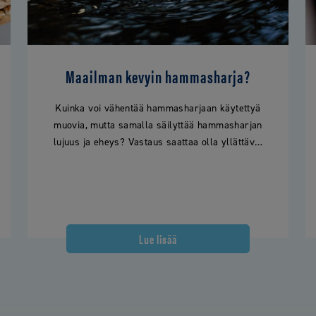
Maailman kevyin hammasharja?
Kuinka voi vähentää hammasharjaan käytettyä
muovia, mutta samalla säilyttää hammasharjan
lujuus ja eheys? Vastaus saattaa olla yllättävä:
mehiläisistä inspiroitumalla.
Lue lisää