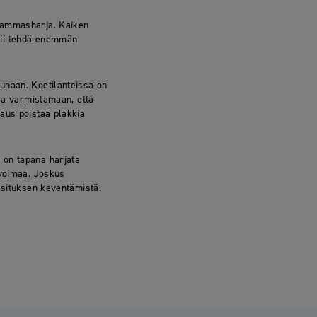
 hammasharja. Kaiken
tii tehdä enemmän
unaan. Koetilanteissa on
taa varmistamaan, että
jaus poistaa plakkia
 on tapana harjata
 voimaa. Joskus
asituksen keventämistä.