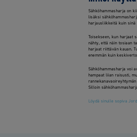
Sähköhammasharja on kiis
lisäksi sähköhammasharja
harjausliikkeitä kuin sinä
Toisekseen, kun harjaat 
nähty, että näin tosiaan 
harjaat riittävän kauan. 
enemmän kuin keskivert
Sähköhammasharja voi aut
hampaat liian raisusti, m
rannekanavaoireyhtymän ta
Silloin sähköhammasharja 
Löydä sinulle sopiva Jor