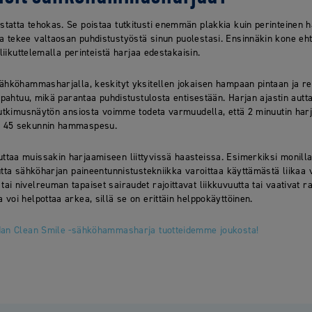
tatta tehokas. Se poistaa tutkitusti enemmän plakkia kuin perinteinen
 tekee valtaosan puhdistustyöstä sinun puolestasi. Ensinnäkin kone eh
 liikuttelemalla perinteistä harjaa edestakaisin.
sähköhammasharjalla, keskityt yksitellen jokaisen hampaan pintaan ja re
tapahtuu, mikä parantaa puhdistustulosta entisestään. Harjan ajastin aut
Tutkimusnäytön ansiosta voimme todeta varmuudella, että 2 minuutin har
o 45 sekunnin hammaspesu.
taa muissakin harjaamiseen liittyvissä haasteissa. Esimerkiksi monilla
utta sähköharjan paineentunnistustekniikka varoittaa käyttämästä liikaa
i nivelreuman tapaiset sairaudet rajoittavat liikkuvuutta tai vaativat r
voi helpottaa arkea, sillä se on erittäin helppokäyttöinen.
dan Clean Smile -sähköhammasharja tuotteidemme joukosta!