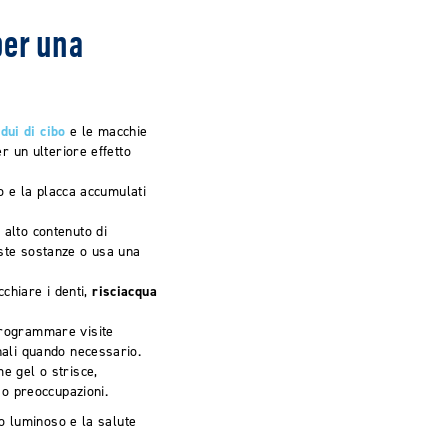
per una
dui di cibo
e le macchie
r un ulteriore effetto
bo e la placca accumulati
d alto contenuto di
este sostanze o usa una
chiare i denti,
risciacqua
programmare visite
nali quando necessario.
e gel o strisce,
 o preoccupazioni.
o luminoso e la salute