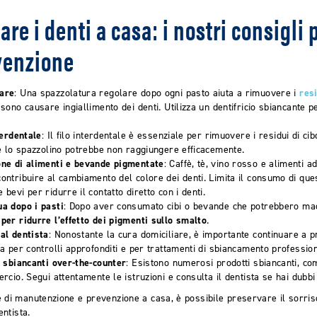
re i denti a casa: i nostri consigli 
venzione
lare
: Una spazzolatura regolare dopo ogni pasto aiuta a rimuovere i
resi
ssono causare ingiallimento dei denti. Utilizza un dentifricio sbiancante pe
terdentale
: Il filo interdentale è essenziale per rimuovere i residui di ci
he lo spazzolino potrebbe non raggiungere efficacemente.
one di alimenti e bevande pigmentate
: Caffè, tè, vino rosso e alimenti a
ontribuire al cambiamento del colore dei denti. Limita il consumo di qu
bevi per ridurre il contatto diretto con i denti.
ua dopo i pasti
: Dopo aver consumato cibi o bevande che potrebbero mac
per ridurre l’effetto dei pigmenti sullo smalto
.
al dentista
: Nonostante la cura domiciliare, è importante continuare a 
ta per controlli approfonditi e per trattamenti di sbiancamento professio
i sbiancanti over-the-counter
: Esistono numerosi prodotti sbiancanti, com
ercio. Segui attentamente le istruzioni e consulta il dentista se hai dubbi
 di manutenzione e prevenzione a casa, è possibile preservare il sorris
entista.