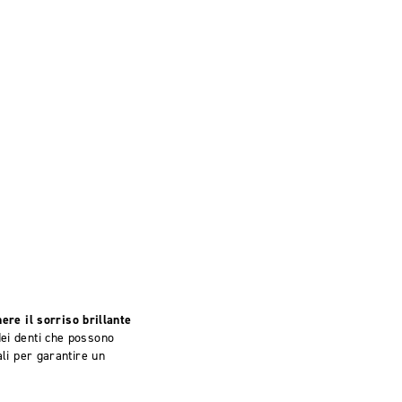
re il sorriso brillante
dei denti che possono
ali per garantire un