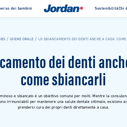
iverso dei bambini
Sostenibilità
Chi 
rdan
I Nostri Designer
Sostenibilità
Green Clean
La Storia
Premi
Interdentale
Clinic By Jo
MBS
IGIENE ORALE
LO SBIANCAMENTO DEI DENTI ANCHE A CASA: COME
Prodotti per l'ig
r adulti
Bastoncini Dentali
appositamente s
r bambini di
Filo interdentale
una pulizia deli
camento dei denti anch
Flosser
efficace.
come sbiancarli
VEDI TUTTI I PRODOTTI
minoso e sbiancato è un obiettivo comune per molti. Mentre la consulenz
ono irrinunciabili per mantenere una salute dentale ottimale, esistono a
prendersi cura dei propri denti direttamente a casa.