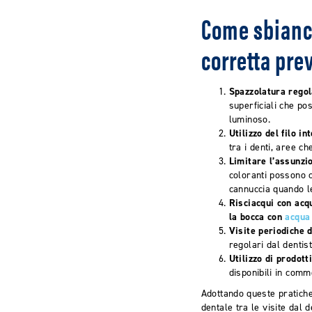
Come sbianca
corretta pre
Spazzolatura rego
superficiali che po
luminoso.
Utilizzo del filo in
tra i denti, aree c
Limitare l’assunzi
coloranti possono c
cannuccia quando le 
Risciacqui con acq
la bocca con
acqua
Visite periodiche d
regolari dal dentis
Utilizzo di prodott
disponibili in comm
Adottando queste pratiche
dentale tra le visite dal d