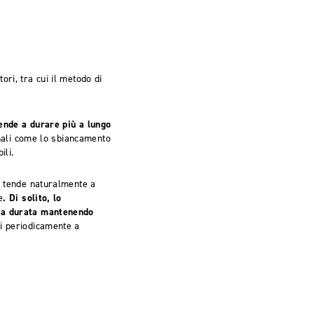
ri, tra cui il metodo di
ende a durare più a lungo
onali come lo sbiancamento
ili.
i tende naturalmente a
e
. Di solito, lo
 la durata mantenendo
si periodicamente a