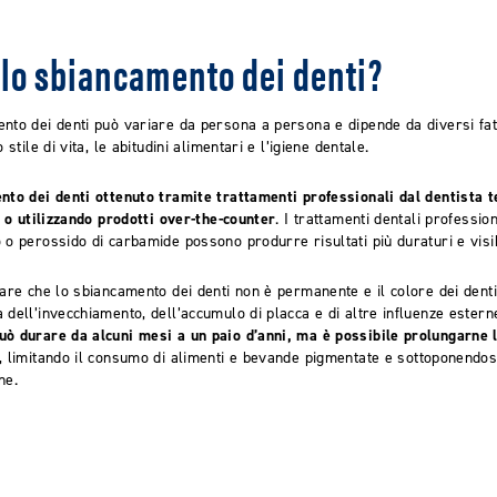
lo sbiancamento dei denti?
nto dei denti può variare da persona a persona e dipende da diversi fatto
 stile di vita, le abitudini alimentari e l’igiene dentale.
nto dei denti ottenuto tramite trattamenti professionali dal dentista t
e o utilizzando prodotti over-the-counter
. I trattamenti dentali professi
 o perossido di carbamide possono produrre risultati più duraturi e visib
tare che lo sbiancamento dei denti non è permanente e il colore dei dent
 dell’invecchiamento, dell’accumulo di placca e di altre influenze estern
uò durare da alcuni mesi a un paio d’anni, ma è possibile prolungarne
, limitando il consumo di alimenti e bevande pigmentate e sottoponendo
ne.