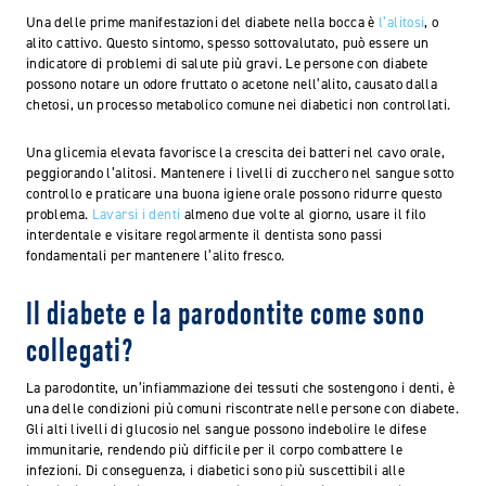
Una delle prime manifestazioni del diabete nella bocca è
l’alitosi
, o
alito cattivo. Questo sintomo, spesso sottovalutato, può essere un
indicatore di problemi di salute più gravi. Le persone con diabete
possono notare un odore fruttato o acetone nell’alito, causato dalla
chetosi, un processo metabolico comune nei diabetici non controllati.
Una glicemia elevata favorisce la crescita dei batteri nel cavo orale,
peggiorando l’alitosi. Mantenere i livelli di zucchero nel sangue sotto
controllo e praticare una buona igiene orale possono ridurre questo
problema.
Lavarsi i denti
almeno due volte al giorno, usare il filo
interdentale e visitare regolarmente il dentista sono passi
fondamentali per mantenere l’alito fresco.
Il diabete e la parodontite come sono
collegati?
La parodontite, un’infiammazione dei tessuti che sostengono i denti, è
una delle condizioni più comuni riscontrate nelle persone con diabete.
Gli alti livelli di glucosio nel sangue possono indebolire le difese
immunitarie, rendendo più difficile per il corpo combattere le
infezioni. Di conseguenza, i diabetici sono più suscettibili alle