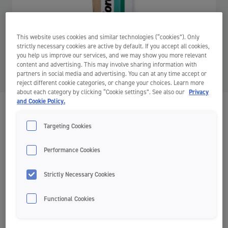
This website uses cookies and similar technologies (“cookies”). Only
strictly necessary cookies are active by default. If you accept all cookies,
you help us improve our services, and we may show you more relevant
content and advertising. This may involve sharing information with
partners in social media and advertising. You can at any time accept or
reject different cookie categories, or change your choices. Learn more
about each category by clicking “Cookie settings”. See also our
Privacy
and Cookie Policy.
Green Clean Flosser
Targeting Cookies
Flossery
Performance Cookies
Strictly Necessary Cookies
Sustainable
Functional Cookies
Rączka wykonana w 100% z przetworzonego i
zatwierdzonego przez FDA plastiku pochodzącego z
recyklingu pojemników na żywność, takich jak kubeczki po