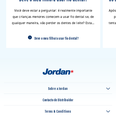
Você deve estar a perguntar: é realmente importante
Após
que crianças menores comecem a usar fio dental se, de
p
qualquer maneira, vão perder os dentes de leite? Esta...
tent
Deve o meu filho/a usar fio dental?
Sobre a Jordan
Contacto de Distribuidor
Terms & Conditions