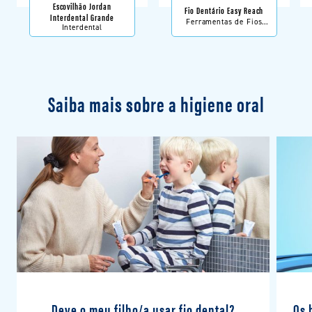
Escovilhão Jordan
Fio Dentário Easy Reach
Interdental Grande
Ferramentas de Fios
Interdental
Dentais
Saiba mais sobre a higiene oral
Deve o meu filho/a usar fio dental?
Os 