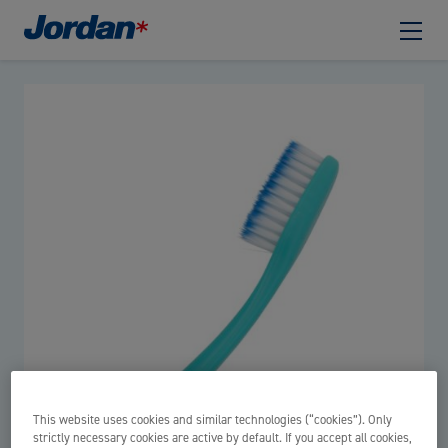
This website uses cookies and similar technologies (“cookies”). Only
strictly necessary cookies are active by default. If you accept all cookies,