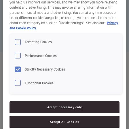
you help us improve our services, and we may show you more relevant
content and advertising. This may involve sharing information with
partners in social media and advertising. You can at any time accept or
reject different cookie categories, or change your choices. Learn more
about each category by clicking “Cookie settings”. See also our
Privacy
and Cookie Policy.
Targeting Cookies
Performance Cookies
Clean Between Tandborste
Strictly Necessary Cookies
Tandborste
Functional Cookies
Mjuk
Accept necessary only
Borsthårdhet Mjuk och Medium
Accept All Cookies
Clean Between är en tandborste med revolutionerande koniska