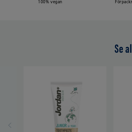
100% vegan
Förpackn
Se a