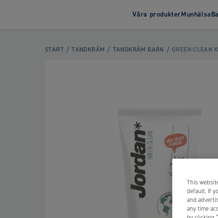
Våra produkter
Munhälsa
B
Tandborste
Tandkrä
START
TANDKRÄM
TANDKRÄM BARN
GREEN CLEAN 
Tandborste Barn
Tandkräm 
Tandborste Vuxen
Tandkräm 
This website
default. If 
and advertis
any time acc
by clicking 