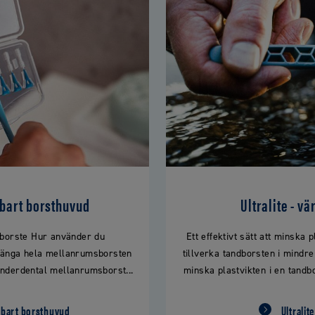
bart borsthuvud
Ultralite - v
borste Hur använder du
Ett effektivt sätt att minska 
slänga hela mellanrumsborsten
tillverka tandborsten i mindr
nderdental mellanrumsborst...
minska plastvikten i en tandbo
tbart borsthuvud
Ultralit