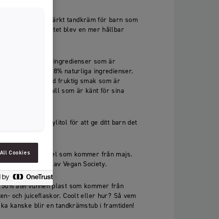
SLOVENIAN
år är en svanenmärkt tandkräm för barn som
SPAIN
i åtanke. Resultatet blev en mer hållbar
 och effekt.
ESTONIA
noggrant utvalda ingredienser som är
IRELAND
rämen innehåller 98% naturliga ingredienser.
HUNGARY
rämen också en mild fruktig smak som är
extrakt av kamomill som är känt för sina
LATVIA
.
LITHUANIA
ler fluor och xylitol för att ge ditt barn det
ICELANDIC
All Cookies
t ett milt skummedel som kommer från majs.
 och certifierad av Vegan Society.
ll 50% återvunnen plast som kommer från
en- och juiceflaskor. Coolt eller hur? Så vem
ska kanske blir en tandkrämstub i framtiden!