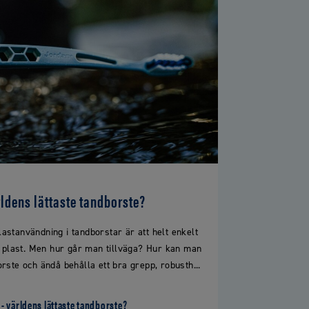
ärldens lättaste tandborste?
plastanvändning i tandborstar är att helt enkelt
e plast. Men hur går man tillväga? Hur kan man
rste och ändå behålla ett bra grepp, robusth...
e - världens lättaste tandborste?