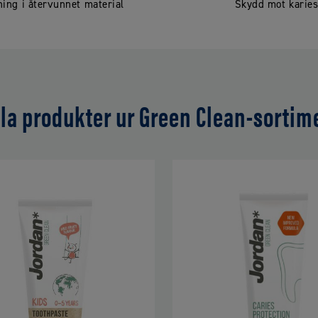
ing i återvunnet material
Skydd mot karie
lla produkter ur Green Clean-sortim