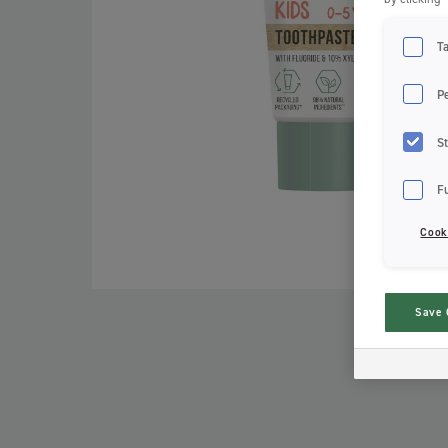
T
P
St
F
Cook
Save 