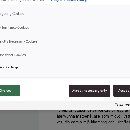
Jordan Green Clean Kids Tandkräm 0-5 
argeting Cookies
utvecklades med både barn och planeten 
tandkräm som levererar både på funktion
erformance Cookies
Barntandkrämen från Jordan innehåller 
rictly Necessary Cookies
biologiskt nedbrytbara i naturen. Tandk
Med hjälp av naturlig stevia har tandk
populär bland barnen. Innehåller också 
unctional Cookies
lugnande och desinficerande egenskaper
ies Settings
Jordan Green Clean Kids Tandkräm innehål
bästa skyddet mot karies.
Choices
Accept necessary only
Accept 
Tandkrämen är SLS-fri* och har iställe
Den är också Svanenmärkt, 100% vegansk
Tandkrämstuben är tillverkad av upp ti
återvunna matbehållare som mjölk-, vatt
vet, din gamla mjölkkartong och juicefla