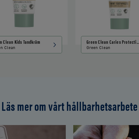
n Clean Kids Tandkräm
Green Clean Caries Protecti
Tandkräm
en Clean
Green Clean
Läs mer om vårt hållbarhetsarbete