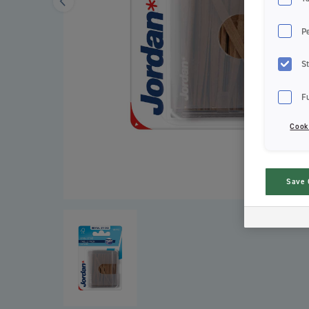
P
St
F
Cook
Save 