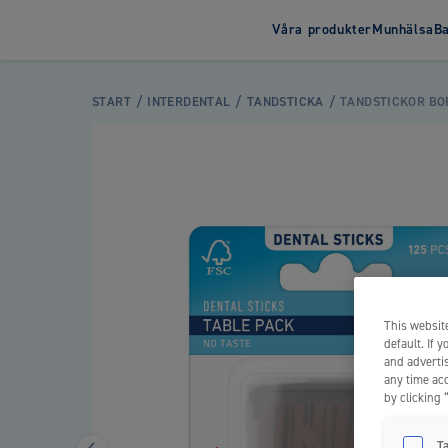
Våra produkter
Munhälsa
B
Tandborste
Tandkrä
START
INTERDENTAL
TANDSTICKA
TANDSTICKOR BO
Tandborste Barn
Tandkräm 
Tandborste Vuxen
Tandkräm 
This website
default. If 
and advertis
any time acc
by clicking 
T