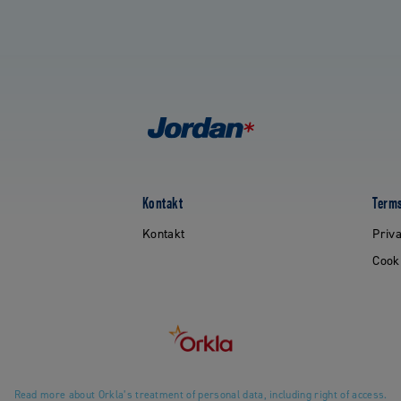
Kontakt
Terms
Kontakt
Priva
Cook
Read more about Orkla’s treatment of personal data, including right of access.