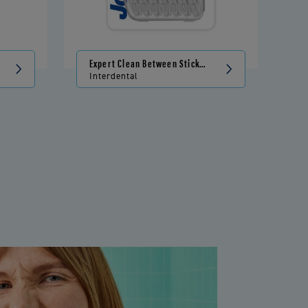
Expert Clean Between Sticks
Tandstickor
Interdental