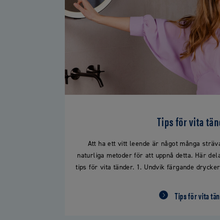
Tips för vita tä
Att ha ett vitt leende är något många sträva
naturliga metoder för att uppnå detta. Här del
tips för vita tänder.​ 1. Undvik färgande drycke
Tips för vita tä