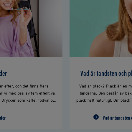
nder
Vad är tandsten och p
r efter, och det finns flera
Vad är plack? Plack är en mj
ar vi med oss av fem effektiva
tänderna. Den består av bak
r Drycker som kaffe, rödvin o...
plack helt naturligt. Om plack
nder
Vad är tandsten 