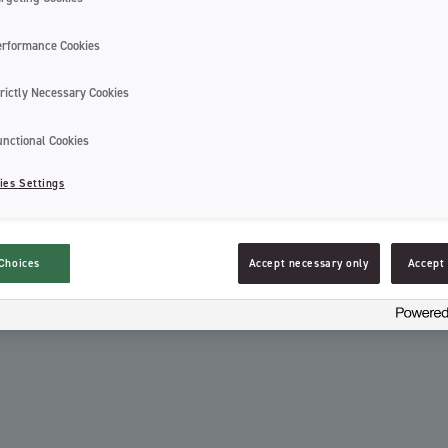
passa i tandmellanrummet och glider äve
tandstickan med saliv före användning e
erformance Cookies
den inte av så lätt. I fuktiga förhållande
tandmellanrummet.
rictly Necessary Cookies
Ett litet hål i förpackningens ovandel gör
tandsticka i taget utan att de fastnar.
unctional Cookies
ies Settings
Choices
Accept necessary only
Accept 