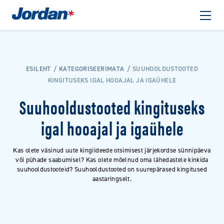
ESILEHT
KATEGORISEERIMATA
SUUHOOLDUSTOOTED
KINGITUSEKS IGAL HOOAJAL JA IGAÜHELE
Suuhooldustooted kingituseks
igal hooajal ja igaühele
Kas olete väsinud uute kingiideede otsimisest järjekordse sünnipäeva
või pühade saabumisel? Kas olete mõelnud oma lähedastele kinkida
suuhooldustooteid? Suuhooldustooted on suurepärased kingitused
aastaringselt.