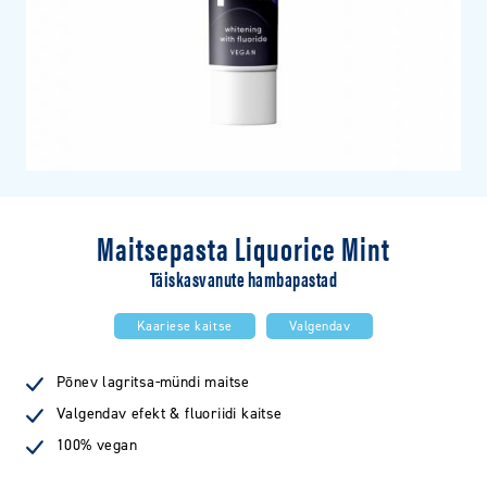
Maitsepasta Liquorice Mint
Täiskasvanute hambapastad
Kaariese kaitse
Valgendav
Põnev lagritsa-mündi maitse
Valgendav efekt & fluoriidi kaitse
100% vegan