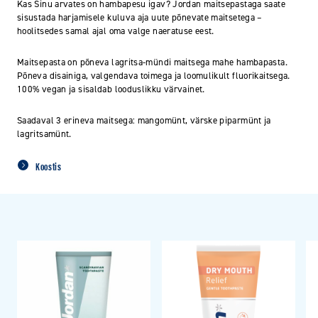
Kas Sinu arvates on hambapesu igav? Jordan maitsepastaga saate
sisustada harjamisele kuluva aja uute põnevate maitsetega –
hoolitsedes samal ajal oma valge naeratuse eest.
Maitsepasta on põneva lagritsa-mündi maitsega mahe hambapasta.
Põneva disainiga, valgendava toimega ja loomulikult fluorikaitsega.
100% vegan ja sisaldab looduslikku värvainet.
Saadaval 3 erineva maitsega: mangomünt, värske piparmünt ja
lagritsamünt.
Koostis