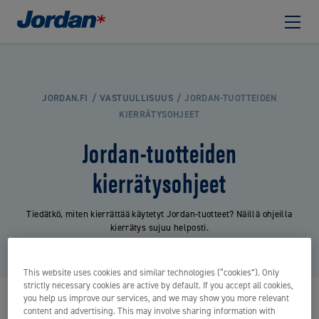
JORDAN.FI
VASTUULLISUUS
JORDAN-TUOTTEIDEN
KIERRÄTYSOHJEET
Jordan-tuotteiden
kierrätysohjeet
Tiedätkö, miten kierrättää käytetyt Jordan-tuotteet? Näillä ohjeilla
kierrätys sujuu helposti.
This website uses cookies and similar technologies (“cookies”). Only
strictly necessary cookies are active by default. If you accept all cookies,
you help us improve our services, and we may show you more relevant
content and advertising. This may involve sharing information with