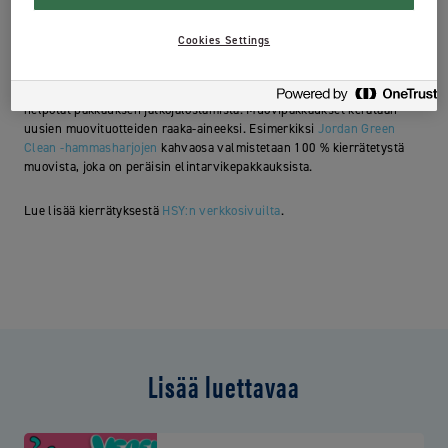
pahvinkeräykseen.
Cookies Settings
Hammasharjapakkauksen muoviosa ja tyhjä hammastahnatuubi ovat
muovipakkauksia, ja ne voi lajitella muovinkeräykseen.
Hammastahnatuubin voi tarvittaessa huuhdella. Irrota korkki, niin
helpotat pakkauksen jatkojalostamista. Muovipakkaukset kerätään
uusien muovituotteiden raaka-aineeksi. Esimerkiksi
Jordan Green
Clean -hammasharjojen
kahvaosa valmistetaan 100 % kierrätetystä
muovista, joka on peräisin elintarvikepakkauksista.
Lue lisää kierrätyksestä
HSY:n verkkosivuilta
.
Lisää luettavaa