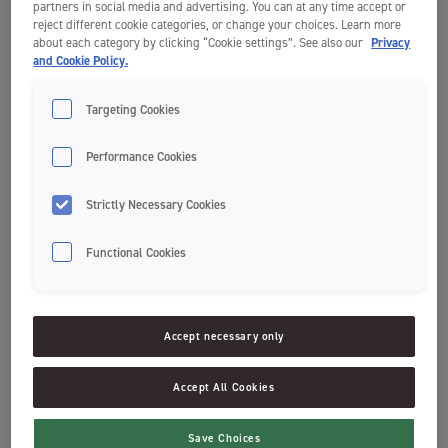
partners in social media and advertising. You can at any time accept or
reject different cookie categories, or change your choices. Learn more
about each category by clicking “Cookie settings”. See also our
Privacy
and Cookie Policy.
Targeting Cookies
Performance Cookies
Strictly Necessary Cookies
Functional Cookies
Lajittele käytetty hammasharja sekajätteeseen. Myös hammaslanka ja -
Accept necessary only
lankain kuuluvat sekajätteeseen.
Accept All Cookies
Hammasharjapakkausten pahviosan voi irrottaa muoviosasta ja
lajitella pahvinkeräykseen. Kaikkien Jordan Green Clean -tuotteiden
kierrätetystä pahvista valmistetun pakkauksen voi laittaa
Save Choices