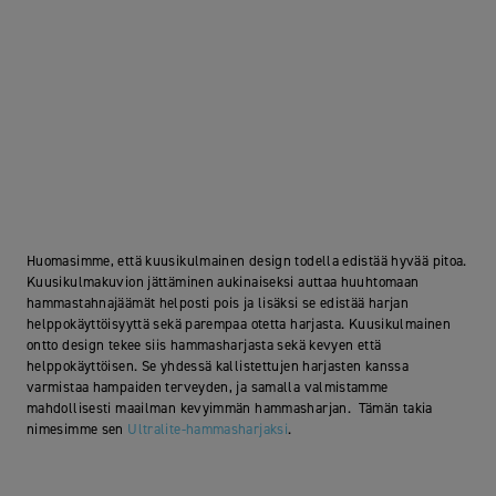
Huomasimme, että kuusikulmainen design todella edistää hyvää pitoa.
Kuusikulmakuvion jättäminen aukinaiseksi auttaa huuhtomaan
hammastahnajäämät helposti pois ja lisäksi se edistää harjan
helppokäyttöisyyttä sekä parempaa otetta harjasta. Kuusikulmainen
ontto design tekee siis hammasharjasta sekä kevyen että
helppokäyttöisen. Se yhdessä kallistettujen harjasten kanssa
varmistaa hampaiden terveyden, ja samalla valmistamme
mahdollisesti maailman kevyimmän hammasharjan. Tämän takia
nimesimme sen
Ultralite-hammasharjaksi
.