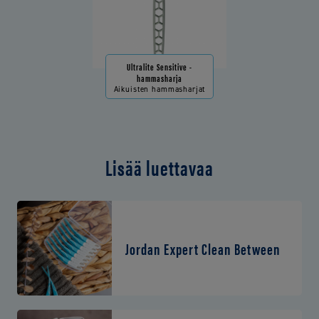
Ultralite Sensitive -
hammasharja
Aikuisten hammasharjat
Lisää luettavaa
Jordan Expert Clean Between