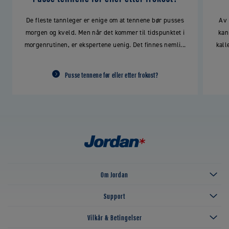
De fleste tannleger er enige om at tennene bør pusses
Av 
morgen og kveld. Men når det kommer til tidspunktet i
kan
morgenrutinen, er ekspertene uenig. Det finnes nemli...
kall
Pusse tennene før eller etter frokost?
Om Jordan
Support
Vilkår & Betingelser