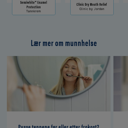
Sensiwhite™ Enamel
Clinic Dry Mouth Relief
Protection
Clinic by Jordan
Tannkrem
Lær mer om munnhelse
Pusse tennene før eller etter frokost?