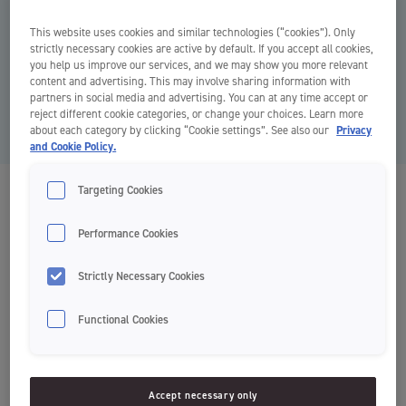
This website uses cookies and similar technologies (“cookies”). Only
strictly necessary cookies are active by default. If you accept all cookies,
you help us improve our services, and we may show you more relevant
content and advertising. This may involve sharing information with
partners in social media and advertising. You can at any time accept or
reject different cookie categories, or change your choices. Learn more
about each category by clicking “Cookie settings”. See also our
Privacy
and Cookie Policy.
Targeting Cookies
Sensiwhite™ Enamel Protection
Tannkrem
Performance Cookies
Bekjemper karies
Whitening
Strictly Necessary Cookies
Beskytter tannemaljen
Functional Cookies
Svanemerket
Jordan Sensiwhite Enamel Protection fjerner misfarging og reparerer
Accept necessary only
begynnende emaljeskader. Tannkremen er spesielt formulert for å