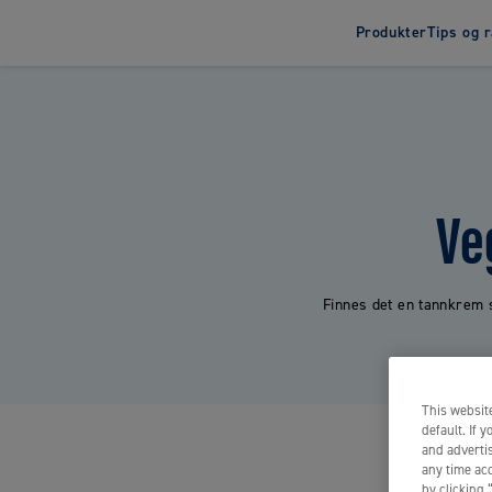
Produkter
Tips og 
Tannbørster
Tann
Elektrisk tannbørste
Tannkr
Tannbørster for barn
Tannkr
Ve
Tannbørster for voksne
Finnes det en tannkrem s
This website
default. If 
and advertis
any time acc
by clicking 