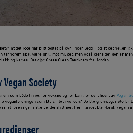
etyr at det ikke har blitt testet på dyr i noen ledd – og at det heller i
En tannkrem skal være snill mot miljøet, men også gjøre det den er ment
plakk og karies. Det gjør Green Clean Tannkrem fra Jordan.
av Vegan Society
rem som både finnes for voksne og for barn, er sertifisert av
Vegan So
ste veganforeningen som ble stiftet i verden? De ble grunnlagt i Storbri
mmet foreninger i alle verdenshjørner. Her i landet ble Norsk vegansamf
gredienser