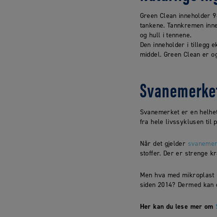
Green Clean inneholder 98
tankene. Tannkremen inneh
og hull i tennene.
Den inneholder i tillegg 
middel. Green Clean er 
Svanemerke
Svanemerket er en helhetl
fra hele livssyklusen til 
Når det gjelder
svanemer
stoffer. Der er strenge k
Men hva med mikroplast i
siden 2014? Dermed kan d
Her kan du lese mer om