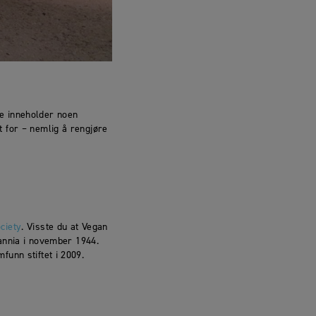
kke inneholder noen
 for – nemlig å rengjøre
ciety
. Visste du at Vegan
tannia i november 1944.
unn stiftet i 2009.