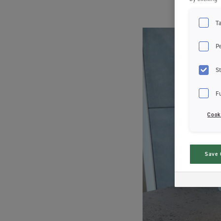
T
P
St
F
Cook
Save 