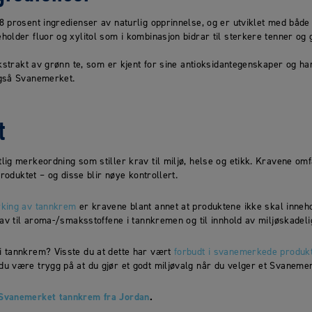
 prosent ingredienser av naturlig opprinnelse, og er utviklet med både
older fluor og xylitol som i kombinasjon bidrar til sterkere tenner og 
ekstrakt av grønn te, som er kjent for sine antioksidantegenskaper og 
også Svanemerket.
t
ig merkeordning som stiller krav til miljø, helse og etikk. Kravene omfa
produktet – og disse blir nøye kontrollert.
king av tannkrem
er kravene blant annet at produktene ikke skal inne
rav til aroma-/smaksstoffene i tannkremen og til innhold av miljøskadelig
 tannkrem? Visste du at dette har vært
forbudt i svanemerkede produk
u være trygg på at du gjør et godt miljøvalg når du velger et Svanemer
Svanemerket tannkrem fra Jordan
.