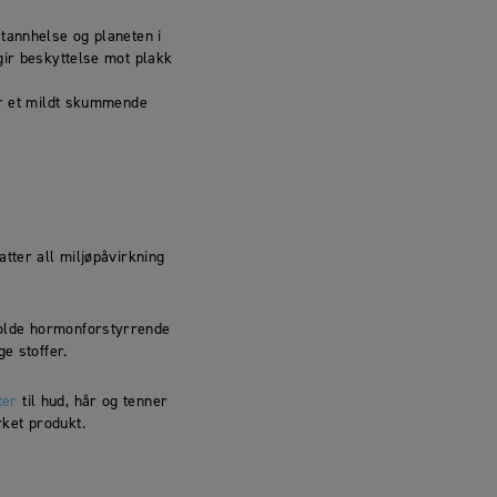
 tannhelse og planeten i
gir beskyttelse mot plakk
har et mildt skummende
tter all miljøpåvirkning
holde hormonforstyrrende
e stoffer.
ter
til hud, hår og tenner
ket produkt.