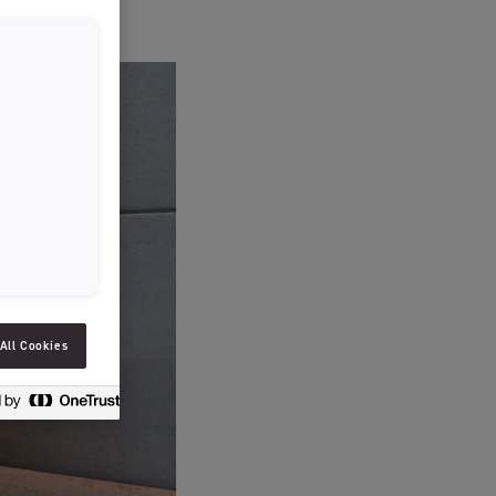
SLOVENIAN
SPAIN
ESTONIA
IRELAND
HUNGARY
LATVIA
LITHUANIA
ICELANDIC
All Cookies