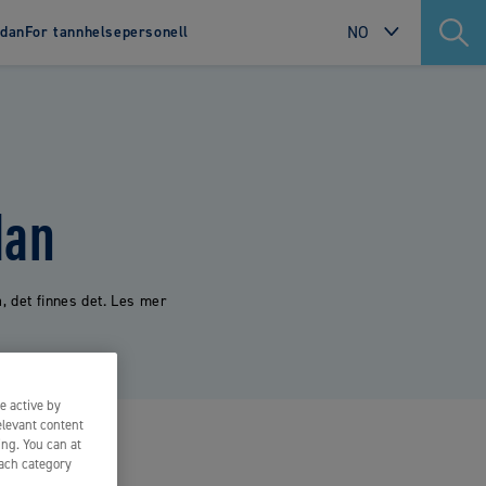
NO
dan
For tannhelsepersonell
INTERNATIONAL
n
Green Clean
SWEDEN
 en serie
NORWAY
 spesielt
m og
dan
DENMARK
lig på
FINLAND
POLAND
, det finnes det. Les mer
NETHERLANDS
FRANCE
e active by
PORTUGAL
elevant content
ing. You can at
ITALY
each category