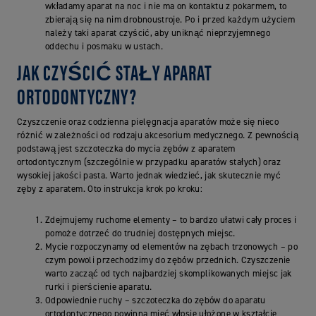
wkładamy aparat na noc i nie ma on kontaktu z pokarmem, to
zbierają się na nim drobnoustroje. Po i przed każdym użyciem
należy taki aparat czyścić, aby uniknąć nieprzyjemnego
oddechu i posmaku w ustach.
JAK CZYŚCIĆ STAŁY APARAT
ORTODONTYCZNY?
Czyszczenie oraz codzienna pielęgnacja aparatów może się nieco
różnić w zależności od rodzaju akcesorium medycznego. Z pewnością
podstawą jest szczoteczka do mycia zębów z aparatem
ortodontycznym (szczególnie w przypadku aparatów stałych) oraz
wysokiej jakości pasta. Warto jednak wiedzieć, jak skutecznie myć
zęby z aparatem. Oto instrukcja krok po kroku:
Zdejmujemy ruchome elementy – to bardzo ułatwi cały proces i
pomoże dotrzeć do trudniej dostępnych miejsc.
Mycie rozpoczynamy od elementów na zębach trzonowych – po
czym powoli przechodzimy do zębów przednich. Czyszczenie
warto zacząć od tych najbardziej skomplikowanych miejsc jak
rurki i pierścienie aparatu.
Odpowiednie ruchy – szczoteczka do zębów do aparatu
ortodontycznego powinna mieć włosie ułożone w kształcie