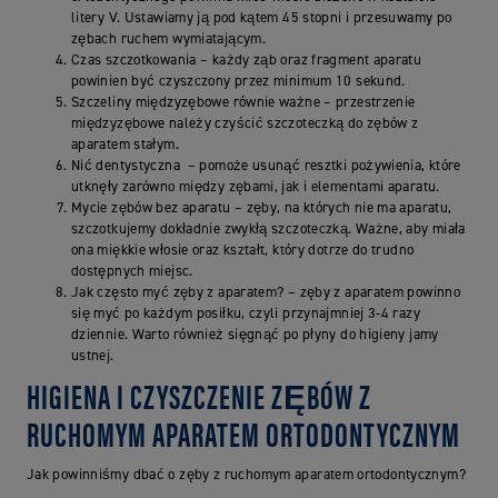
litery V. Ustawiamy ją pod kątem 45 stopni i przesuwamy po
zębach ruchem wymiatającym.
Czas szczotkowania – każdy ząb oraz fragment aparatu
powinien być czyszczony przez minimum 10 sekund.
Szczeliny międzyzębowe równie ważne – przestrzenie
międzyzębowe należy czyścić szczoteczką do zębów z
aparatem stałym.
Nić dentystyczna – pomoże usunąć resztki pożywienia, które
utknęły zarówno między zębami, jak i elementami aparatu.
Mycie zębów bez aparatu – zęby, na których nie ma aparatu,
szczotkujemy dokładnie zwykłą szczoteczką. Ważne, aby miała
ona miękkie włosie oraz kształt, który dotrze do trudno
dostępnych miejsc.
Jak często myć zęby z aparatem? – zęby z aparatem powinno
się myć po każdym posiłku, czyli przynajmniej 3-4 razy
dziennie. Warto również sięgnąć po płyny do higieny jamy
ustnej.
HIGIENA I CZYSZCZENIE ZĘBÓW Z
RUCHOMYM APARATEM ORTODONTYCZNYM
Jak powinniśmy dbać o zęby z ruchomym aparatem ortodontycznym?