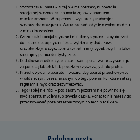
Szczoteczka i pasta – tutaj nie ma potrzeby kupowania
specjalnej szczoteczki do mycia zębów z aparatem
ortodontycznym. W zupełności wystarczą tradycyjna
szczoteczka oraz pasta. Warto zadbać jedynie o wybór modelu
z miękkim włosiem.
Szczoteczki specjalistyczne i nici dentystyczne – aby dotrzeć
do trudno dostępnych miejsc, wybierzmy dodatkowo
szczoteczkę do czyszczenia szczelin międzyzębowych, a także
sięgnijmy po nici dentystyczne.
Dodatkowe środki czyszczące – sam aparat warto czyścić np.
za pomocą tabletek lub proszków czyszczących do protez.
Przechowywanie aparatu – ważne, aby aparat przechowywać
w oddzielnym, przeznaczonym do tego pojemniku, które należy
regularnie myć oraz dezynfekować.
Tego lepiej nie rób! – pod żadnym pozorem nie powinno się
myć aparatu mydłem lub zwykłą gąbką. Ponadto nie należy go
przechowywać poza przeznaczonym do tego pudełkiem.
Podobne posty