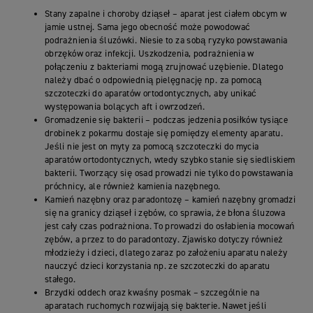
Stany zapalne i choroby dziąseł – aparat jest ciałem obcym w
jamie ustnej. Sama jego obecność może powodować
podrażnienia śluzówki. Niesie to za sobą ryzyko powstawania
obrzęków oraz infekcji. Uszkodzenia, podrażnienia w
połączeniu z bakteriami mogą zrujnować uzębienie. Dlatego
należy dbać o odpowiednią pielęgnację np. za pomocą
szczoteczki do aparatów ortodontycznych, aby unikać
występowania bolących aft i owrzodzeń.
Gromadzenie się bakterii – podczas jedzenia posiłków tysiące
drobinek z pokarmu dostaje się pomiędzy elementy aparatu.
Jeśli nie jest on myty za pomocą szczoteczki do mycia
aparatów ortodontycznych, wtedy szybko stanie się siedliskiem
bakterii. Tworzący się osad prowadzi nie tylko do powstawania
próchnicy, ale również kamienia nazębnego.
Kamień nazębny oraz paradontozę – kamień nazębny gromadzi
się na granicy dziąseł i zębów, co sprawia, że błona śluzowa
jest cały czas podrażniona. To prowadzi do osłabienia mocowań
zębów, a przez to do paradontozy. Zjawisko dotyczy również
młodzieży i dzieci, dlatego zaraz po założeniu aparatu należy
nauczyć dzieci korzystania np. ze szczoteczki do aparatu
stałego.
Brzydki oddech oraz kwaśny posmak – szczególnie na
aparatach ruchomych rozwijają się bakterie. Nawet jeśli