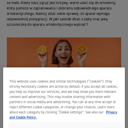
za mało. Kiedy nasz zgryz jest krzywy, warto udać się do ortodonty,
który pomoże w zaplanowaniu i dobraniu odpowiedniego aparatu
ortodontycznego. Należy zdać sobie sprawę, że aparat wymaga
odpowiedniej pielęgnacji. W jaki sposób dbać o zęby oraz jaką
szczoteczkę do aparatu ortodontycznego wybrać?
This website uses cookies and similar technologies (“cookies”). Only
strictly necessary cookies are active by default. If you accept all cookies,
you help us improve our services, and we may show you more relevant
content and advertising. This may involve sharing information with
partners in social media and advertising. You can at any time accept or
reject different cookie categories, or change your choices. Learn more
about each category by clicking “Cookie settings”. See also our
Privacy
and Cookie Policy.
PO CO MI APARAT ORTODONTYCZNY?