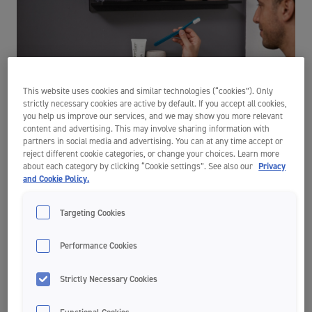
This website uses cookies and similar technologies (“cookies”). Only
strictly necessary cookies are active by default. If you accept all cookies,
you help us improve our services, and we may show you more relevant
Hur skyddar fluor mot hål i tänderna?
content and advertising. This may involve sharing information with
partners in social media and advertising. You can at any time accept or
reject different cookie categories, or change your choices. Learn more
En av de vanligaste frågorna om munvård är om fluor är bra för
about each category by clicking “Cookie settings”. See also our
Privacy
tänderna. Varje gång vi äter eller dricker något som innehåller socker
and Cookie Policy.
eller kolhydrater så bildar bakterier på tandytan en syra som bryter
ner tandens emalj. Detta kan ge hål i tänderna, eller karies som det
Targeting Cookies
också heter. Fluor stärker tänderna och gör dem mer
motståndskraftiga mot kariesangrepp.
Performance Cookies
För att skydda mot hål i tänderna tillför man fluor direkt på tanden,
exempelvis genom tandborstning och
fluortandkräm
. Detta eftersom
Strictly Necessary Cookies
att det är den lokala effekten på tandytan som är viktig. Det är också
av denna anledning som olika munvårdsprodukter innehåller fluor.