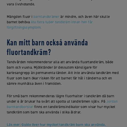
vara livshotande.
Mängden fluor i
barntandkrämer
är mindre, och även här skulle
barnet behöva
äta flera tuber tandkräm innan hen får
förgiftningssymptom.
Kan mitt barn också använda
fluortandkräm?
Tandvården rekommenderar alla att använda fluortandkräm, både
barn och vuxna. Mjölktänder är dessutom känsligare för
kariesangrepp än permanenta tänder. Att inte använda tandkräm med
fluor som barn ökar risken för att barnet får hål i tänderna och en
sämre munhälsa även i framtiden.
För små barn rekommenderas lägre fluorhalter i tandkräm då barn
under 6 år brukar ha svårt att spotta ut tandkrämen själv. På
Jordan
barntandborstar
finns en tandkrämsindikator som visar hur mycket
tandkräm som barn ska använda i olika åldrar.
Läs mer: Guide över hur mycket tandkräm barn ska använda.