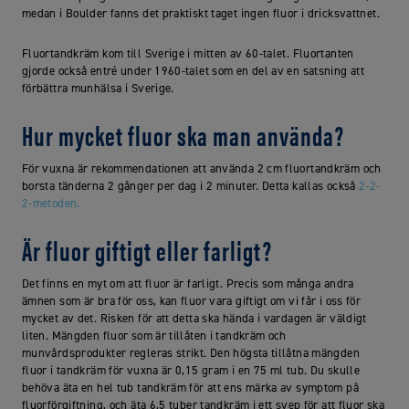
medan i Boulder fanns det praktiskt taget ingen fluor i dricksvattnet.
Fluortandkräm kom till Sverige i mitten av 60-talet. Fluortanten
gjorde också entré under 1960-talet som en del av en satsning att
förbättra munhälsa i Sverige.
Hur mycket fluor ska man använda?
För vuxna är rekommendationen att använda 2 cm fluortandkräm och
borsta tänderna 2 gånger per dag i 2 minuter. Detta kallas också
2-2-
2-metoden.
Är fluor giftigt eller farligt?
Det finns en myt om att fluor är farligt. Precis som många andra
ämnen som är bra för oss, kan fluor vara giftigt om vi får i oss för
mycket av det. Risken för att detta ska hända i vardagen är väldigt
liten. Mängden fluor som är tillåten i tandkräm och
munvårdsprodukter regleras strikt. Den högsta tillåtna mängden
fluor i tandkräm för vuxna är 0,15 gram i en 75 ml tub. Du skulle
behöva äta en hel tub tandkräm för att ens märka av symptom på
fluorförgiftning, och äta 6,5 tuber tandkräm i ett svep för att fluor ska