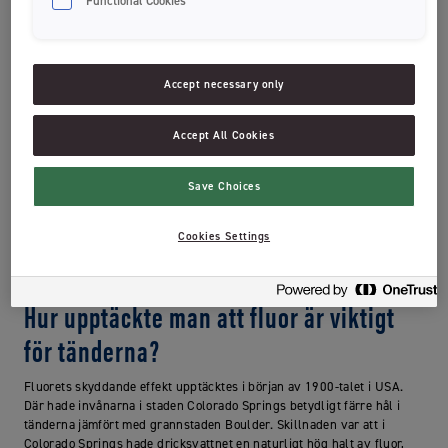
Functional Cookies
Är fluor bra för tänderna?
Kort och gott – ja! Fluor är bra för tänderna. Det finns ett
Accept necessary only
vetenskapligt stöd som visar att fluor skyddar mot karies. Statens
beredning för medicinsk utvärdering har tagit fram rapporter som
sammanställer det vetenskapliga stödet för användning av fluor.
Accept All Cookies
(SBUs rapport 161:2002 och SBU rapport 2015:230)
Save Choices
Vetenskapliga studier på fluoranvändning och effekterna av att
använda tandkräm med fluor är svåra att genomföra av etiska skäl.
Man menar att i en studie ha en kontrollgrupp där deltagarna borstar
Cookies Settings
tänderna med en tandkräm utan fluor vore oetiskt då det innebär en
risk för irreversibla kariesskador.
Hur upptäckte man att fluor är viktigt
för tänderna?
Fluorets skyddande effekt upptäcktes i början av 1900-talet i USA.
Där hade invånarna i staden Colorado Springs betydligt färre hål i
tänderna jämfört med grannstaden Boulder. Skillnaden var att i
Colorado Springs hade dricksvattnet en naturligt hög halt av fluor,