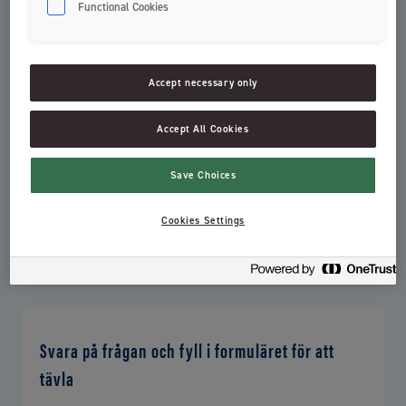
och mobiltelefon, till ett värde av 1749 kr. Tävlingen pågår mellan
Functional Cookies
den 19 augusti och 3 oktober 2024.
FÖR ATT VARA MED OCH TÄVLA:
Accept necessary only
Köp valfri produkt från Jordan
Spara kvittot
Fyll i kontaktformuläret nedan för att tävla
Accept All Cookies
Save Choices
Tävlingen pågår t.o.m 2024-10-03. 10 st vinnare väljs av en jury på
Orkla Care och meddelas via mejl. Klockan har ett värde på 1749 kr.
Cookies Settings
Om en vinnare inte svarar på mejlet inom en vecka (7 dagar) så
förfaller vinsten. OBS! Deltagare ska kunna uppvisa kvitto på inköpt
produkt från Jordan för att vinna.
Svara på frågan och fyll i formuläret för att
tävla