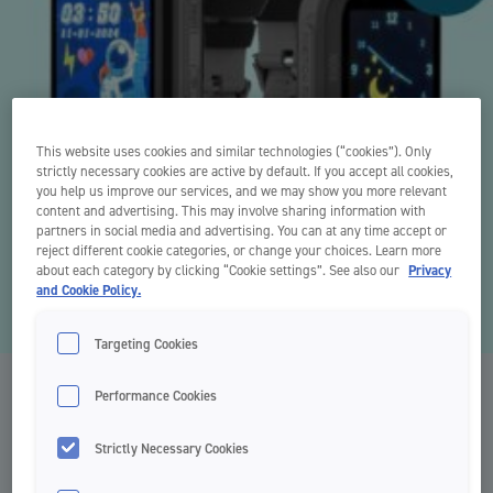
This website uses cookies and similar technologies (“cookies”). Only
strictly necessary cookies are active by default. If you accept all cookies,
you help us improve our services, and we may show you more relevant
content and advertising. This may involve sharing information with
partners in social media and advertising. You can at any time accept or
reject different cookie categories, or change your choices. Learn more
about each category by clicking “Cookie settings”. See also our
Privacy
and Cookie Policy.
Targeting Cookies
Performance Cookies
Tävlingen är avslutad
Strictly Necessary Cookies
Jordan tävlar ut 10 st smartklockor speciellt anpassade för barn.
Safekid NOVA v2 är en lättanvänd och barnvänlig 4G-klocka med GPS