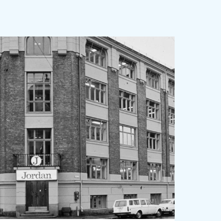
SLOVENIAN
SPAIN
ESTONIA
IRELAND
HUNGARY
LATVIA
LITHUANIA
ICELANDIC