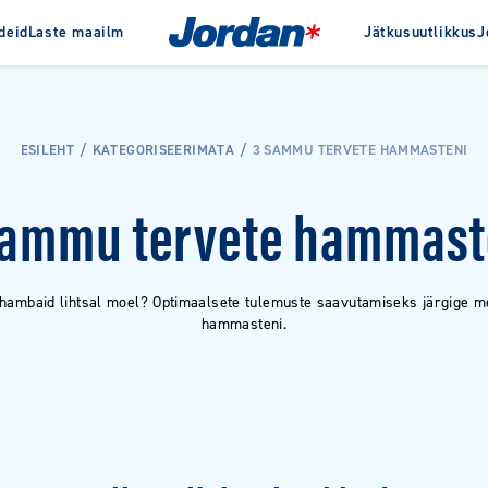
deid
Laste maailm
Jätkusuutlikkus
J
Jordanist
Auhinnad
Ajalugu
ta
Interdentaaltooted
Clinic
ESILEHT
KATEGORISEERIMATA
3 SAMMU TERVETE HAMMASTENI
pastad
Hambaniit
e hambapastad
Hambatikud
sammu tervete hammast
Hambavaheharjad
Hambavahepuhastid
 hambaid lihtsal moel? Optimaalsete tulemuste saavutamiseks järgige 
hammasteni.
VAATA KÕIKI TOOTEID