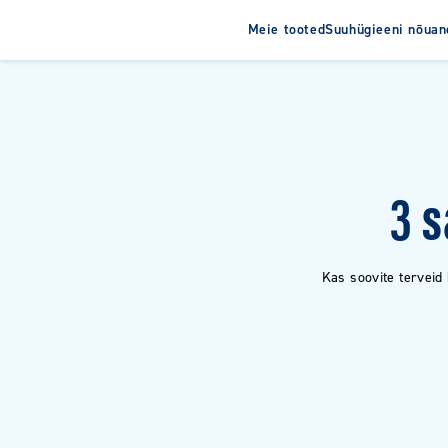
Meie tooted
Suuhügieeni nõuan
Hambahari
Hambapas
Elektrilised hambaharjad
Laste hamba
Laste hambaharjad
Täiskasvanut
3 
Täiskasvanute hambaharjad
Kas soovite terveid