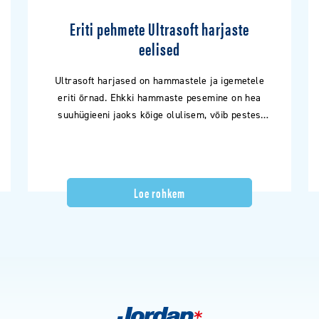
Eriti pehmete Ultrasoft harjaste
eelised
Ultrasoft harjased on hammastele ja igemetele
eriti õrnad. Ehkki hammaste pesemine on hea
suuhügieeni jaoks kõige olulisem, võib pestes
hambaid ka kahjustada. Paljud harjavad liiga…
Loe rohkem