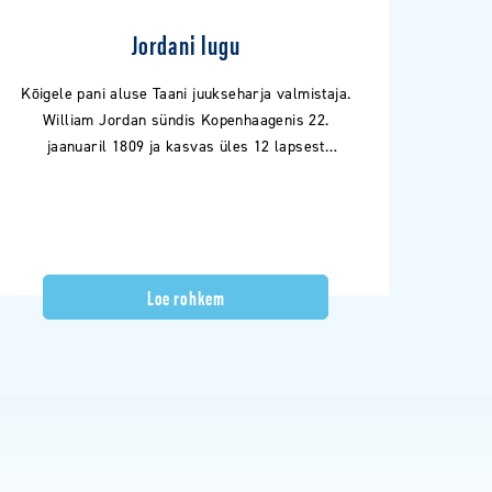
Jordani lugu
Kõigele pani aluse Taani juukseharja valmistaja.
William Jordan sündis Kopenhaagenis 22.
jaanuaril 1809 ja kasvas üles 12 lapsest
vanimana. Kohe pärast kooli lõpetamist saadeti
Wilhelm…
Loe rohkem