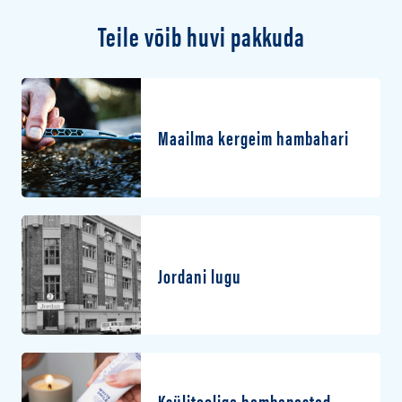
Teile võib huvi pakkuda
Maailma kergeim hambahari
Jordani lugu
Ksülitooliga hambapastad